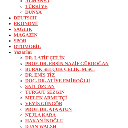
ALMANYA
TÜRKİYE
DÜNYA
DEUTSCH
EKONOMİ
SAĞLIK
MAGAZİN
SPOR
OTOMOBİL
Yazarlar
DR. LATİF ÇELİK
PROF. DR. ERSİN NAZİF GÜRDOĞAN
BURAK SELÇUK ÇELİK, M.SC.
DR. ENİS TİZ
DOÇ. DR. ATİYE EMİROĞLU
SAİT ÖZCAN
TURGUT SEZGİN
MELEK ARMUTÇİ
VEYİS GÜNGÖR
PROF. DR. ATA ATUN
NEJLA KARA
HAKAN İNOĞLU
DJAN WALSH