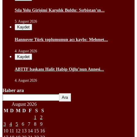
Sıla Yolu Girişimi Karşılık Buldu: Sırbistan’ın...
5. August 2026
Kaydet
Hannover Türk toplumunun acı kaybı: Mehmet...
4. August 2026
Kaydet
ABTTF başkanı Halit Habip Oğlu’nun Annesi...
4. August 2026
Haber ara
Ara
August 2026
M
D
M
D
F
S
S
1
2
3
4
5
6
7
8
9
10
11
12
13
14
15
16