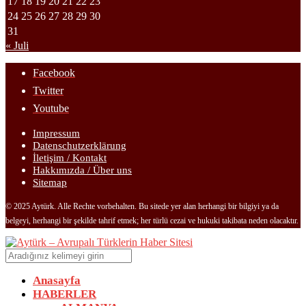
17
18
19
20
21
22
23
24
25
26
27
28
29
30
31
« Juli
Facebook
Twitter
Youtube
Impressum
Datenschutzerklärung
İletişim / Kontakt
Hakkımızda / Über uns
Sitemap
© 2025 Aytürk. Alle Rechte vorbehalten. Bu sitede yer alan herhangi bir bilgiyi ya da
belgeyi, herhangi bir şekilde tahrif etmek; her türlü cezai ve hukuki takibata neden olacaktır.
Anasayfa
HABERLER