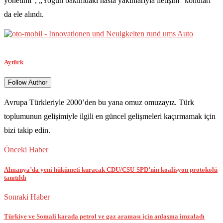
yönetimi“, „Yoğun bakımdaki hasta yakınlarıyla iletişim“ konuları
da ele alındı.
Aytürk
Follow Author
Avrupa Türkleriyle 2000’den bu yana omuz omuzayız. Türk
toplumunun gelişimiyle ilgili en güncel gelişmeleri kaçırmamak için
bizi takip edin.
Önceki Haber
Almanya’da yeni hükümeti kuracak CDU/CSU-SPD’nin koalisyon protokolü
tanıtıldı
Sonraki Haber
Türkiye ve Somali karada petrol ve gaz araması için anlaşma imzaladı