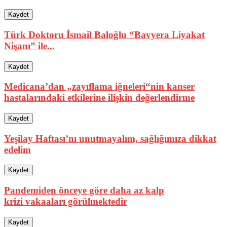
Kaydet
Türk Doktoru İsmail Baloğlu “Bavyera Liyakat
Nişanı” ile...
Kaydet
Medicana’dan „zayıflama iğneleri“nin kanser
hastalarındaki etkilerine ilişkin değerlendirme
Kaydet
Yeşilay Haftası’nı unutmayalım, sağlığımıza dikkat
edelim
Kaydet
Pandemiden önceye göre daha az kalp
krizi vakaaları görülmektedir
Kaydet