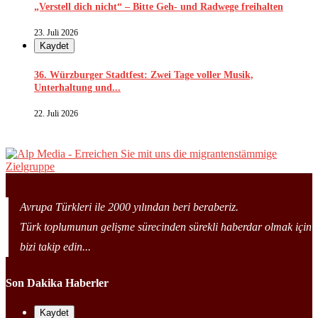
„Verstell dich nicht“ – Bitte Geh- und Radwege freihalten
23. Juli 2026
Kaydet
36. Würzburger Stadtfest: Zwei Tage voller Musik,
Unterhaltung und...
22. Juli 2026
Avrupa Türkleri ile 2000 yılından beri beraberiz.
Türk toplumunun gelişme sürecinden sürekli haberdar olmak için
bizi takip edin...
Son Dakika Haberler
Kaydet