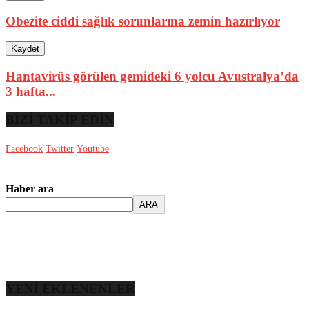
Obezite ciddi sağlık sorunlarına zemin hazırlıyor
Kaydet
Hantavirüs görülen gemideki 6 yolcu Avustralya’da
3 hafta...
BİZİ TAKİP EDİN
Facebook
Twitter
Youtube
Haber ara
ARA
YENİ EKLENENLER