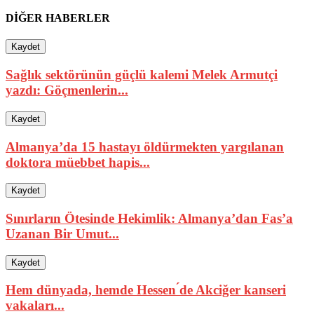
DİĞER HABERLER
Kaydet
Sağlık sektörünün güçlü kalemi Melek Armutçi
yazdı: Göçmenlerin...
Kaydet
Almanya’da 15 hastayı öldürmekten yargılanan
doktora müebbet hapis...
Kaydet
Sınırların Ötesinde Hekimlik: Almanya’dan Fas’a
Uzanan Bir Umut...
Kaydet
Hem dünyada, hemde Hessen ́de Akciğer kanseri
vakaları...