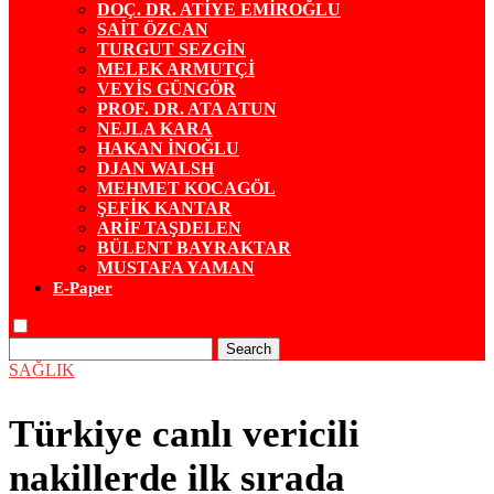
DOÇ. DR. ATİYE EMİROĞLU
SAİT ÖZCAN
TURGUT SEZGİN
MELEK ARMUTÇİ
VEYİS GÜNGÖR
PROF. DR. ATA ATUN
NEJLA KARA
HAKAN İNOĞLU
DJAN WALSH
MEHMET KOCAGÖL
ŞEFİK KANTAR
ARİF TAŞDELEN
BÜLENT BAYRAKTAR
MUSTAFA YAMAN
E-Paper
Search
SAĞLIK
Türkiye canlı vericili
nakillerde ilk sırada