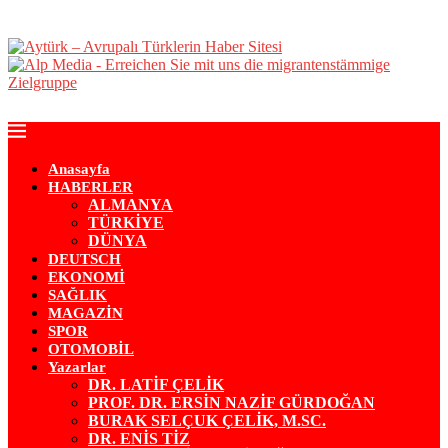
Anasayfa
HABERLER
ALMANYA
TÜRKİYE
DÜNYA
DEUTSCH
EKONOMİ
SAĞLIK
MAGAZİN
SPOR
OTOMOBİL
Yazarlar
DR. LATİF ÇELİK
PROF. DR. ERSİN NAZİF GÜRDOĞAN
BURAK SELÇUK ÇELİK, M.SC.
DR. ENİS TİZ