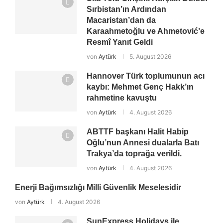
Sırbistan’ın Ardından
Macaristan’dan da
Karaahmetoğlu ve Ahmetović’e
Resmî Yanıt Geldi
von
Aytürk
5. August 2026
Hannover Türk toplumunun acı
kaybı: Mehmet Genç Hakk’ın
rahmetine kavuştu
von
Aytürk
4. August 2026
ABTTF başkanı Halit Habip
Oğlu’nun Annesi dualarla Batı
Trakya’da toprağa verildi.
von
Aytürk
4. August 2026
Enerji Bağımsızlığı Milli Güvenlik Meselesidir
von
Aytürk
4. August 2026
SunExpress Holidays ile