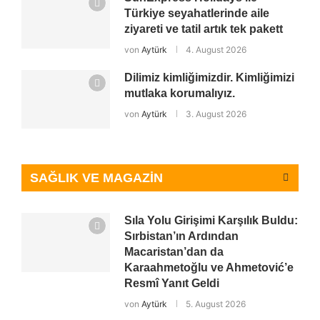
Türkiye seyahatlerinde aile
ziyareti ve tatil artık tek pakett
von
Aytürk
4. August 2026
Dilimiz kimliğimizdir. Kimliğimizi
mutlaka korumalıyız.
von
Aytürk
3. August 2026
SAĞLIK VE MAGAZİN
Sıla Yolu Girişimi Karşılık Buldu:
Sırbistan’ın Ardından
Macaristan’dan da
Karaahmetoğlu ve Ahmetović’e
Resmî Yanıt Geldi
von
Aytürk
5. August 2026