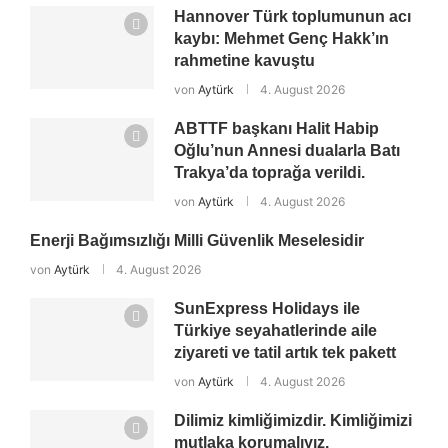
Hannover Türk toplumunun acı
kaybı: Mehmet Genç Hakk’ın
rahmetine kavuştu
von
Aytürk
4. August 2026
ABTTF başkanı Halit Habip
Oğlu’nun Annesi dualarla Batı
Trakya’da toprağa verildi.
von
Aytürk
4. August 2026
Enerji Bağımsızlığı Milli Güvenlik Meselesidir
von
Aytürk
4. August 2026
SunExpress Holidays ile
Türkiye seyahatlerinde aile
ziyareti ve tatil artık tek pakett
von
Aytürk
4. August 2026
Dilimiz kimliğimizdir. Kimliğimizi
mutlaka korumalıyız.