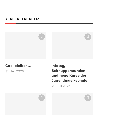
YENİ EKLENENLER
Cool bleiben…
Infotag,
Schnupperstunden
31. Juli 2026
und neue Kurse der
Jugendmusikschule
29. Juli 2026