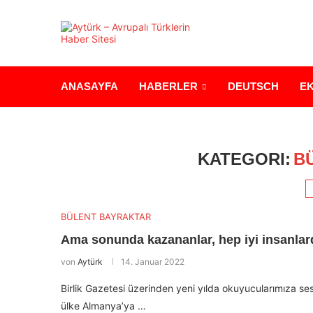
ANASAYFA
HABERLER
DEUTSCH
E
KATEGORI:
B
BÜLENT BAYRAKTAR
Ama sonunda kazananlar, hep iyi insanlar
von
Aytürk
14. Januar 2022
Birlik Gazetesi üzerinden yeni yılda okuyucularımıza se
ülke Almanya’ya …