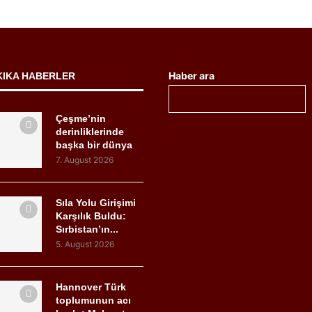
Haber ara
KIKA HABERLER
Çeşme’nin
derinliklerinde
başka bir dünya
7. August 2026
Sıla Yolu Girişimi
Karşılık Buldu:
Sırbistan’ın...
5. August 2026
Hannover Türk
toplumunun acı