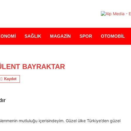
KONOMİ
SAĞLIK
MAGAZİN
SPOR
OTOMOBİL
ÜLENT BAYRAKTAR
Kaydet
dır
slenmenin mutluluğu içerisindeyim. Güzel ülke Türkiye’den güzel