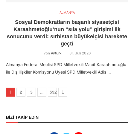
ALMANYA
Sosyal Demokratların başarılı siyasetçisi
Karaahmetoğlu’nun “sıla yolu” girişimi ilk
sonucunu verdi: sırbistan büyükelçisi harekete
geçti
von
Aytürk
31. Juli 2026
Almanya Federal Meclisi SPD Milletvekili Macit Karaahmetoğlu
ile Dış İlişkiler Komisyonu Üyesi SPD Milletvekili Adis …
1
…
2
3
592
BİZİ TAKİP EDİN