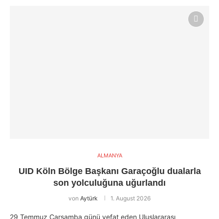
ALMANYA
UID Köln Bölge Başkanı Garaçoğlu dualarla
son yolculuğuna uğurlandı
von
Aytürk
1. August 2026
29 Temmuz Çarşamba günü vefat eden Uluslararası