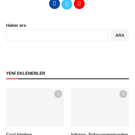
Haber ara
ARA
YENİ EKLENENLER
Cool bleiben…
Infotag, Schnupperstunden