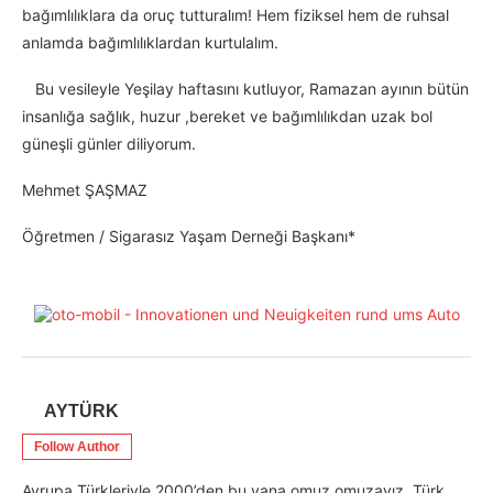
bağımlılıklara da oruç tutturalım! Hem fiziksel hem de ruhsal
anlamda bağımlılıklardan kurtulalım.
Bu vesileyle Yeşilay haftasını kutluyor, Ramazan ayının bütün
insanlığa sağlık, huzur ,bereket ve bağımlılıkdan uzak bol
güneşli günler diliyorum.
Mehmet ŞAŞMAZ
Öğretmen / Sigarasız Yaşam Derneği Başkanı*
AYTÜRK
Follow Author
Avrupa Türkleriyle 2000’den bu yana omuz omuzayız. Türk