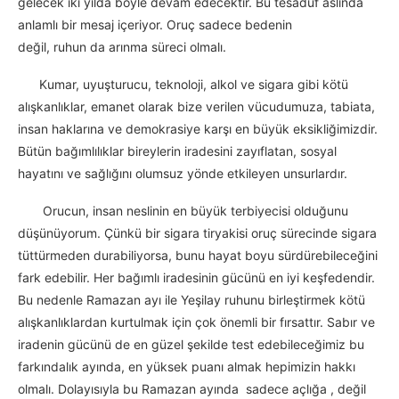
gelecek iki yılda böyle devam edecektir. Bu tesadüf aslında
anlamlı bir mesaj içeriyor. Oruç sadece bedenin
değil, ruhun da arınma süreci olmalı.
Kumar, uyuşturucu, teknoloji, alkol ve sigara gibi kötü
alışkanlıklar, emanet olarak bize verilen vücudumuza, tabiata,
insan haklarına ve demokrasiye karşı en büyük eksikliğimizdir.
Bütün bağımlılıklar bireylerin iradesini zayıflatan, sosyal
hayatını ve sağlığını olumsuz yönde etkileyen unsurlardır.
Orucun, insan neslinin en büyük terbiyecisi olduğunu
düşünüyorum. Çünkü bir sigara tiryakisi oruç sürecinde sigara
tüttürmeden durabiliyorsa, bunu hayat boyu sürdürebileceğini
fark edebilir. Her bağımlı iradesinin gücünü en iyi keşfedendir.
Bu nedenle Ramazan ayı ile Yeşilay ruhunu birleştirmek kötü
alışkanlıklardan kurtulmak için çok önemli bir fırsattır. Sabır ve
iradenin gücünü de en güzel şekilde test edebileceğimiz bu
farkındalık ayında, en yüksek puanı almak hepimizin hakkı
olmalı. Dolayısıyla bu Ramazan ayında sadece açlığa , değil