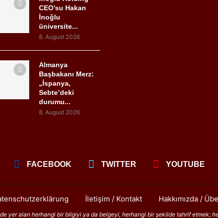
CEO’su Hakan
İnoğlu
üniversite...
8. August 2026
Almanya
Başbakanı Merz:
„İspanya,
Sebte’deki
durumu...
8. August 2026
FACEBOOK
TWITTER
YOUTUBE
tenschutzerklärung
İletişim / Kontakt
Hakkımızda / Übe
 yer alan herhangi bir bilgiyi ya da belgeyi, herhangi bir şekilde tahrif etmek; h