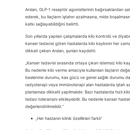
Arslan, GLP-1 reseptör agonistlerinin bağırsaklardan salg
ederek, bu ilaçların iştahın azalmasına, mide boşalma
katkı sağlayabildiğini belirtti.
Son yıllarda yapılan çalışmalarda kilo kontrolü ve diyab
kanser tedavisi gören hastalarda kilo kaybının her zam
dikkati çeken Arslan, şunları kaydetti:
„Kanser tedavisi sırasında ortaya çıkan istemsiz kilo ka
Bu nedenle kilo verme amacıyla kullanılan ilaçların değe
beslenme durumu, kas gücü ve genel sağlık durumu da 
radyoterapi veya immünoterapi alan hastalarda iştah aza
planlaması dikkatli yapılmalıdır. Bazı hastalarda hızlı 
tedavi toleransını etkileyebilir. Bu nedenle kanser hasta
değerlendirilmelidir.“
„Her hastanın klinik özellikleri farklı“