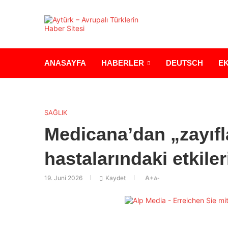
ANASAYFA
HABERLER
DEUTSCH
E
SAĞLIK
Medicana’dan „zayıfl
hastalarındaki etkile
19. Juni 2026
Kaydet
A+
A-