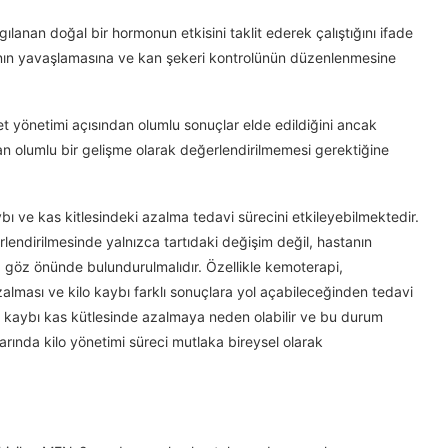
ılanan doğal bir hormonun etkisini taklit ederek çalıştığını ifade
sının yavaşlamasına ve kan şekeri kontrolünün düzenlenmesine
et yönetimi açısından olumlu sonuçlar elde edildiğini ancak
an olumlu bir gelişme olarak değerlendirilmemesi gerektiğine
ybı ve kas kitlesindeki azalma tedavi sürecini etkileyebilmektedir.
rlendirilmesinde yalnızca tartıdaki değişim değil, hastanın
göz önünde bulundurulmalıdır. Özellikle kemoterapi,
lması ve kilo kaybı farklı sonuçlara yol açabileceğinden tedavi
kilo kaybı kas kütlesinde azalmaya neden olabilir ve bu durum
larında kilo yönetimi süreci mutlaka bireysel olarak