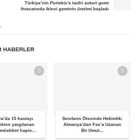
Türkiye’nin Portekiz’e tarihi askeri gemi
ihracatında ikinci geminin üretimi başladı
u
R HABERLER
a’da 15 hastayı
Sınırların Ötesinde Hekimlik:
kten yargılanan
Almanya’dan Fas’a Uzanan
 müebbet hapis...
Bir Umut...