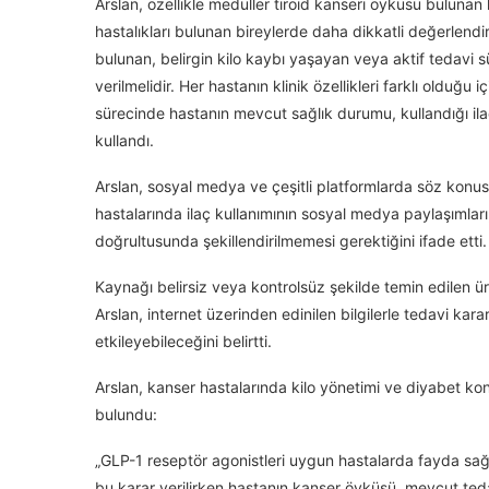
Arslan, özellikle medüller tiroid kanseri öyküsü buluna
hastalıkları bulunan bireylerde daha dikkatli değerlend
bulunan, belirgin kilo kaybı yaşayan veya aktif tedavi sü
verilmelidir. Her hastanın klinik özellikleri farklı olduğu 
sürecinde hastanın mevcut sağlık durumu, kullandığı ilaçlar
kullandı.
Arslan, sosyal medya ve çeşitli platformlarda söz konus
hastalarında ilaç kullanımının sosyal medya paylaşımları
doğrultusunda şekillendirilmemesi gerektiğini ifade etti.
Kaynağı belirsiz veya kontrolsüz şekilde temin edilen ürü
Arslan, internet üzerinden edinilen bilgilerle tedavi ka
etkileyebileceğini belirtti.
Arslan, kanser hastalarında kilo yönetimi ve diyabet k
bulundu:
„GLP-1 reseptör agonistleri uygun hastalarda fayda sağ
bu karar verilirken hastanın kanser öyküsü, mevcut tedav