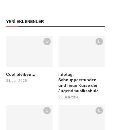
YENİ EKLENENLER
Cool bleiben…
Infotag,
Schnupperstunden
31. Juli 2026
und neue Kurse der
Jugendmusikschule
29. Juli 2026