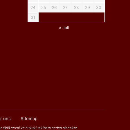
24
25
26
27
28
29
30
31
« Juli
r uns
Sitemap
er türlü cezai ve hukuki takibata neden olacaktır.