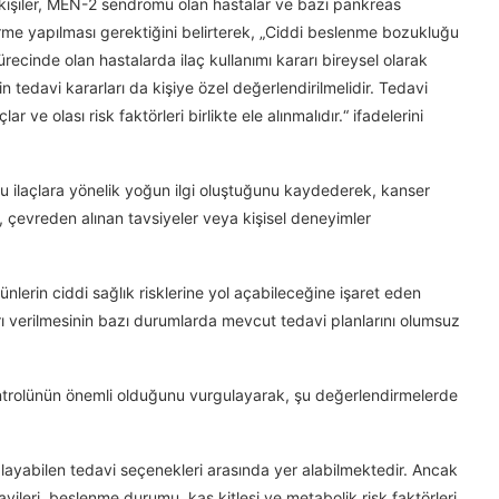
n kişiler, MEN-2 sendromu olan hastalar ve bazı pankreas
irme yapılması gerektiğini belirterek, „Ciddi beslenme bozukluğu
recinde olan hastalarda ilaç kullanımı kararı bireysel olarak
için tedavi kararları da kişiye özel değerlendirilmelidir. Tedavi
 ve olası risk faktörleri birlikte ele alınmalıdır.“ ifadelerini
u ilaçlara yönelik yoğun ilgi oluştuğunu kaydederek, kanser
, çevreden alınan tavsiyeler veya kişisel deneyimler
nlerin ciddi sağlık risklerine yol açabileceğine işaret eden
rarı verilmesinin bazı durumlarda mevcut tedavi planlarını olumsuz
ontrolünün önemli olduğunu vurgulayarak, şu değerlendirmelerde
layabilen tedavi seçenekleri arasında yer alabilmektedir. Ancak
ileri, beslenme durumu, kas kitlesi ve metabolik risk faktörleri