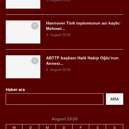
Hannover Türk toplumunun acı kaybı:
Mehmet...
4. August 2026
ABTTF başkanı Halit Habip Oğlu’nun
Annesi...
4. August 2026
Haber ara
ARA
August 2026
M
D
M
D
F
S
S