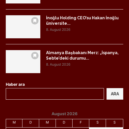
İnoğlu Holding CEO’su Hakan İnoğlu
üniversite...
8. August 2026
Almanya Başbakanı Merz: „İspanya,
Sebte’deki durumu...
8. August 2026
Haber ara
ARA
August 2026
M
D
M
D
F
S
S