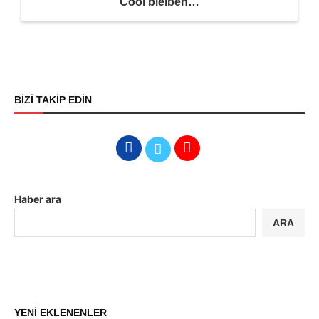
Cool bleiben…
BİZİ TAKİP EDİN
Haber ara
ARA
YENİ EKLENENLER