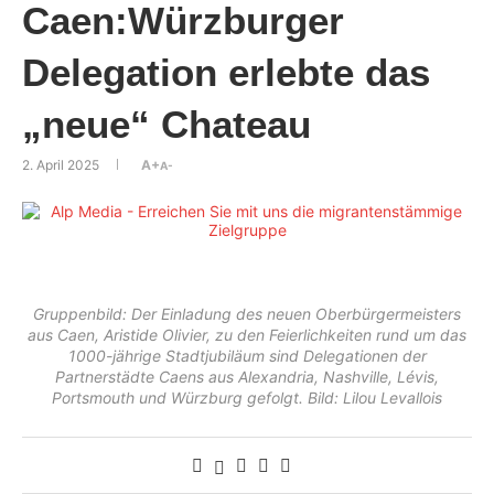
Caen:Würzburger
Delegation erlebte das
„neue“ Chateau
2. April 2025
A+
A-
Gruppenbild: Der Einladung des neuen Oberbürgermeisters
aus Caen, Aristide Olivier, zu den Feierlichkeiten rund um das
1000-jährige Stadtjubiläum sind Delegationen der
Partnerstädte Caens aus Alexandria, Nashville, Lévis,
Portsmouth und Würzburg gefolgt. Bild: Lilou Levallois