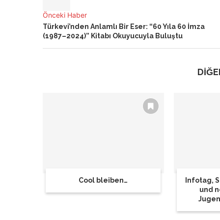
Önceki Haber
Türkevi’nden Anlamlı Bir Eser: “60 Yıla 60 İmza
(1987–2024)” Kitabı Okuyucuyla Buluştu
DİĞE
Cool bleiben…
Infotag,
und n
Jugen