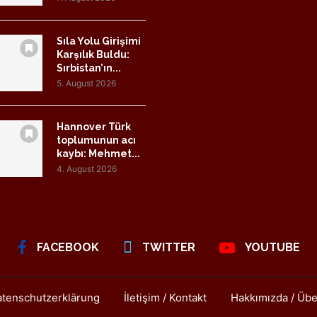
Sıla Yolu Girişimi
Karşılık Buldu:
Sırbistan’ın...
5. August 2026
Hannover Türk
toplumunun acı
kaybı: Mehmet...
4. August 2026
FACEBOOK
TWITTER
YOUTUBE
tenschutzerklärung
İletişim / Kontakt
Hakkımızda / Übe