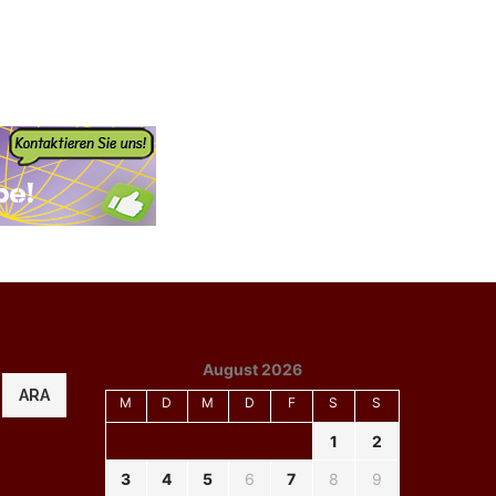
August 2026
ARA
M
D
M
D
F
S
S
1
2
3
4
5
6
7
8
9