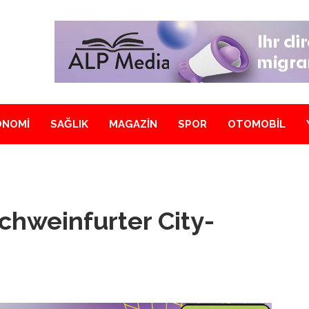
ONOMİ
SAĞLIK
MAGAZİN
SPOR
OTOMOBİL
chweinfurter City-