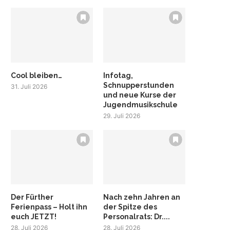
Cool bleiben…
Infotag,
Schnupperstunden
31. Juli 2026
und neue Kurse der
Jugendmusikschule
29. Juli 2026
Der Fürther
Nach zehn Jahren an
Ferienpass – Holt ihn
der Spitze des
euch JETZT!
Personalrats: Dr....
28. Juli 2026
28. Juli 2026