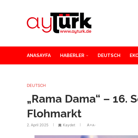
ANASAYFA
HABERLER
DEUTSCH
EK
DEUTSCH
„Rama Dama“ – 16. S
Flohmarkt
2. April 2025
Kaydet
A+
A-