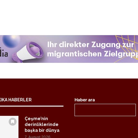
Haber ara
KIKA HABERLER
Çeşme’nin
derinliklerinde
başka bir dünya
7. August 2026