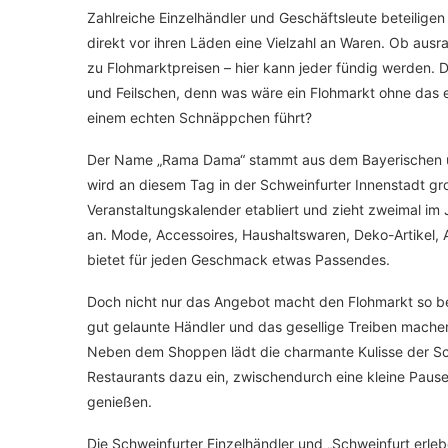
Zahlreiche Einzelhändler und Geschäftsleute beteilige
direkt vor ihren Läden eine Vielzahl an Waren. Ob au
zu Flohmarktpreisen – hier kann jeder fündig werden.
und Feilschen, denn was wäre ein Flohmarkt ohne das 
einem echten Schnäppchen führt?
Der Name „Rama Dama“ stammt aus dem Bayerischen un
wird an diesem Tag in der Schweinfurter Innenstadt gro
Veranstaltungskalender etabliert und zieht zweimal i
an. Mode, Accessoires, Haushaltswaren, Deko-Artikel, An
bietet für jeden Geschmack etwas Passendes.
Doch nicht nur das Angebot macht den Flohmarkt so b
gut gelaunte Händler und das gesellige Treiben mache
Neben dem Shoppen lädt die charmante Kulisse der Sch
Restaurants dazu ein, zwischendurch eine kleine Paus
genießen.
Die Schweinfurter Einzelhändler und „Schweinfurt erleb