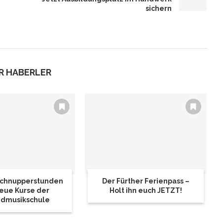
sichern
R HABERLER
 Schnupperstunden
Der Fürther Ferienpass –
eue Kurse der
Holt ihn euch JETZT!
dmusikschule