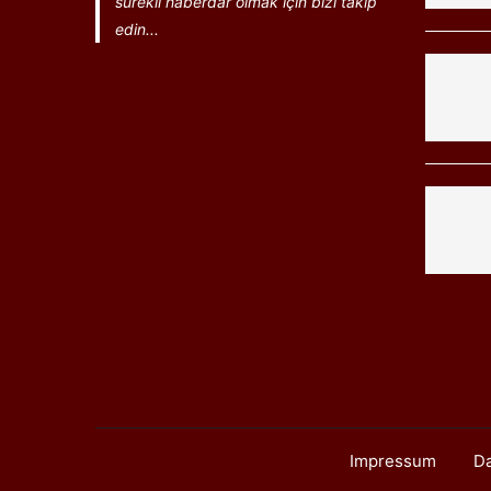
sürekli haberdar olmak için bizi takip
edin...
Impressum
Da