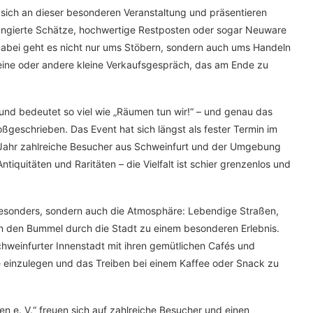
n sich an dieser besonderen Veranstaltung und präsentieren
srangierte Schätze, hochwertige Restposten oder sogar Neuware
 Dabei geht es nicht nur ums Stöbern, sondern auch ums Handeln
eine oder andere kleine Verkaufsgespräch, das am Ende zu
d bedeutet so viel wie „Räumen tun wir!“ – und genau das
ßgeschrieben. Das Event hat sich längst als fester Termin im
m Jahr zahlreiche Besucher aus Schweinfurt und der Umgebung
tiquitäten und Raritäten – die Vielfalt ist schier grenzenlos und
esonders, sondern auch die Atmosphäre: Lebendige Straßen,
n den Bummel durch die Stadt zu einem besonderen Erlebnis.
weinfurter Innenstadt mit ihren gemütlichen Cafés und
e einzulegen und das Treiben bei einem Kaffee oder Snack zu
en e. V.“ freuen sich auf zahlreiche Besucher und einen