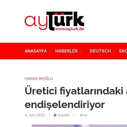
ANASAYFA
HABERLER
DEUTSCH
EK
HAKAN İNOĞLU
Üretici fiyatlarındaki
endişelendiriyor
4. Juni 2022
Kaydet
A+
A-