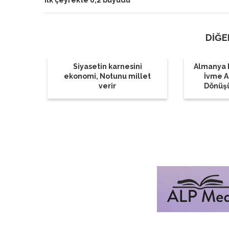
ilk çeyrekte 0,2 büyüdü
DİĞE
Siyasetin karnesini
Almanya 
ekonomi, Notunu millet
İvme Ar
verir
Dönüş