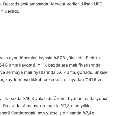
tı. Destatis açıklamasında “Mevcut veriler (Nisan ÜFE
r” denildi.
i yılın aynı dönemine kıyasla %87,3 yükseldi. Elektrik
4,8 artış kaydetti. Yıllık bazda ara malı fiyatlarında
ve sermaye malı fiyatlarında %6,7 artış görüldü. Bitkisel
tış kaydetmesi dikkati çekerken, et fiyatları %41,6 ve
yıllık bazda %16,3 yükseldi. Üretici fiyatları, enflasyonun
r. Bu arada, Almanya’da martta %7,3 olan yıllık
erji fiyatlarındaki son yükselişle nisanda %7,4’e