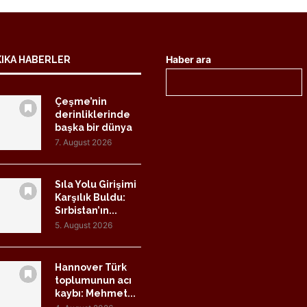
Haber ara
KIKA HABERLER
Çeşme’nin
derinliklerinde
başka bir dünya
7. August 2026
Sıla Yolu Girişimi
Karşılık Buldu:
Sırbistan’ın...
5. August 2026
Hannover Türk
toplumunun acı
kaybı: Mehmet...