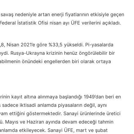
avaş nedeniyle artan enerji fiyatlarının etkisiyle geçen
eral İstatistik Ofisi nisan ayı ÜFE verilerini açıkladı.
8, Nisan 2021’e göre %33,5 yükseldi. Pi-yasalarda
di. Rusya-Ukrayna krizinin henüz öngörülebilir bir
bilmenin önündeki engellerden biri olarak ortaya
rinin kayıt altına alınmaya başlandığı 1949’dan beri en
ış sadece iktisadi anlamda piyasaların değil, aynı
 ettiğini göstermektedir. Sanayi ürünlerinde üretici
rdü. Mayıs ve Haziran ayında devam edeceği tahmin
i anlamda etkileyecek. Sanayi ÜFE, mart ve şubat