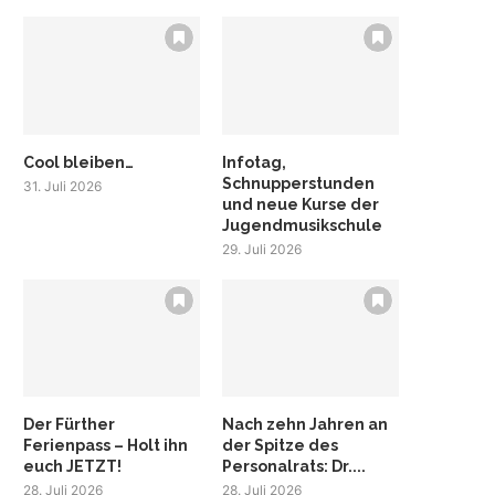
Cool bleiben…
Infotag,
Schnupperstunden
31. Juli 2026
und neue Kurse der
Jugendmusikschule
29. Juli 2026
Der Fürther
Nach zehn Jahren an
Ferienpass – Holt ihn
der Spitze des
euch JETZT!
Personalrats: Dr....
28. Juli 2026
28. Juli 2026