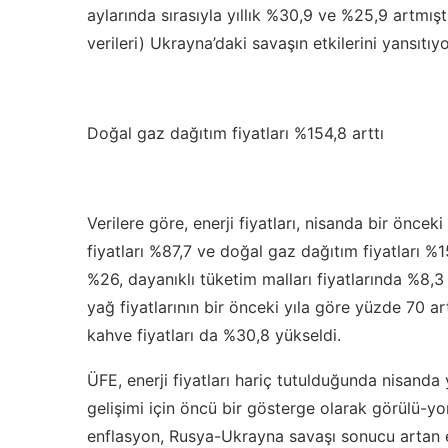
aylarında sırasıyla yıllık %30,9 ve %25,9 artmış
verileri) Ukrayna’daki savaşın etkilerini yansıtıyo
Doğal gaz dağıtım fiyatları %154,8 arttı
Verilere göre, enerji fiyatları, nisanda bir öncek
fiyatları %87,7 ve doğal gaz dağıtım fiyatları %15
%26, dayanıklı tüketim malları fiyatlarında %8,3 
yağ fiyatlarının bir önceki yıla göre yüzde 70 ar
kahve fiyatları da %30,8 yükseldi.
ÜFE, enerji fiyatları hariç tutulduğunda nisanda 
gelişimi için öncü bir gösterge olarak görülü-yo
enflasyon, Rusya-Ukrayna savaşı sonucu artan en