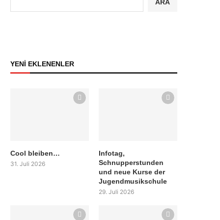
ARA
YENİ EKLENENLER
Cool bleiben…
Infotag,
Schnupperstunden
31. Juli 2026
und neue Kurse der
Jugendmusikschule
29. Juli 2026