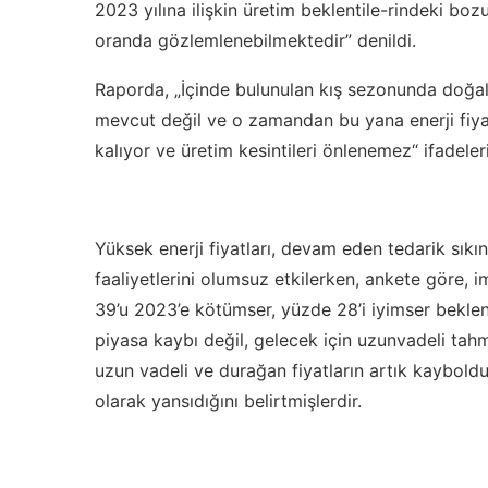
2023 yılına ilişkin üretim beklentile-rindeki 
oranda gözlemlenebilmektedir” denildi.
Raporda, „İçinde bulunulan kış sezonunda doğal
mevcut değil ve o zamandan bu yana enerji fiyat
kalıyor ve üretim kesintileri önlenemez“ ifadeleri
Yüksek enerji fiyatları, devam eden tedarik sıkınt
faaliyetlerini olumsuz etkilerken, ankete göre, 
39’u 2023’e kötümser, yüzde 28’i iyimser bekle
piyasa kaybı değil, gelecek için uzunvadeli t
uzun vadeli ve durağan fiyatların artık kaybold
olarak yansıdığını belirtmişlerdir.