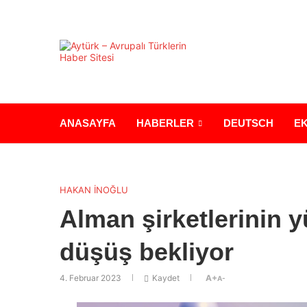
ANASAYFA
HABERLER
DEUTSCH
E
HAKAN İNOĞLU
Alman şirketlerinin y
düşüş bekliyor
4. Februar 2023
Kaydet
A+
A-