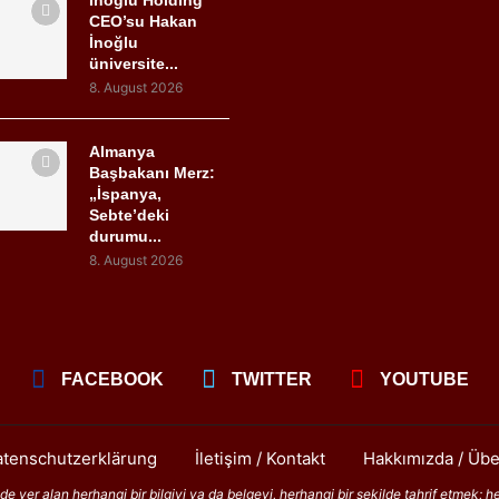
İnoğlu Holding
CEO’su Hakan
İnoğlu
üniversite...
8. August 2026
Almanya
Başbakanı Merz:
„İspanya,
Sebte’deki
durumu...
8. August 2026
FACEBOOK
TWITTER
YOUTUBE
tenschutzerklärung
İletişim / Kontakt
Hakkımızda / Übe
 yer alan herhangi bir bilgiyi ya da belgeyi, herhangi bir şekilde tahrif etmek; h