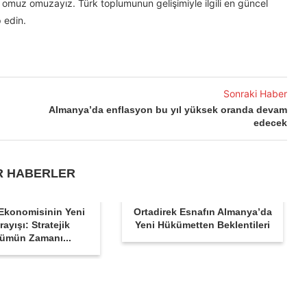
omuz omuzayız. Türk toplumunun gelişimiyle ilgili en güncel
 edin.
Sonraki Haber
Almanya’da enflasyon bu yıl yüksek oranda devam
edecek
R HABERLER
Ekonomisinin Yeni
Ortadirek Esnafın Almanya’da
rayışı: Stratejik
Yeni Hükümetten Beklentileri
ümün Zamanı...