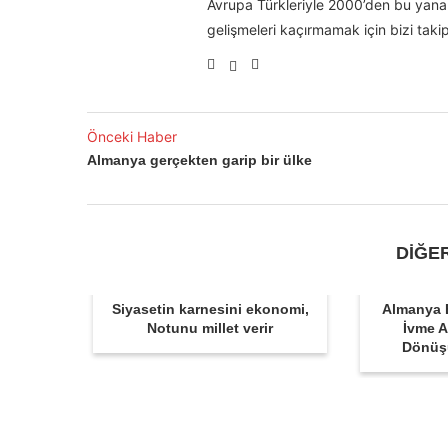
Avrupa Türkleriyle 2000’den bu yana 
gelişmeleri kaçırmamak için bizi takip
Önceki Haber
Almanya gerçekten garip bir ülke
DİĞE
Siyasetin karnesini ekonomi,
Almanya 
Notunu millet verir
İvme A
Dönüş