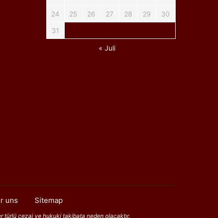
24
25
26
27
28
29
30
31
« Juli
r uns
Sitemap
er türlü cezai ve hukuki takibata neden olacaktır.