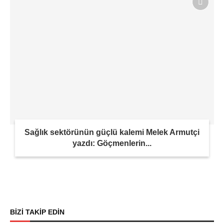
Sağlık sektörünün güçlü kalemi Melek Armutçi
yazdı: Göçmenlerin...
BİZİ TAKİP EDİN