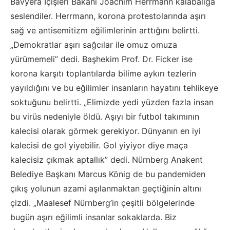
Bavyera İçişleri Bakanı Joachim Herrmann kalabalığa
seslendiler. Herrmann, korona protestolarında aşırı
sağ ve antisemitizm eğilimlerinin arttığını belirtti.
„Demokratlar aşırı sağcılar ile omuz omuza
yürümemeli” dedi. Başhekim Prof. Dr. Ficker ise
korona karşıtı toplantılarda bilime aykırı tezlerin
yayıldığını ve bu eğilimler insanların hayatını tehlikeye
soktuğunu belirtti. „Elimizde yedi yüzden fazla insan
bu virüs nedeniyle öldü. Aşıyı bir futbol takımının
kalecisi olarak görmek gerekiyor. Dünyanın en iyi
kalecisi de gol yiyebilir. Gol yiyiyor diye maça
kalecisiz çıkmak aptallık” dedi. Nürnberg Anakent
Belediye Başkanı Marcus König de bu pandemiden
çıkış yolunun azami aşılanmaktan geçtiğinin altını
çizdi. „Maalesef Nürnberg’in çeşitli bölgelerinde
bugün aşırı eğilimli insanlar sokaklarda. Biz