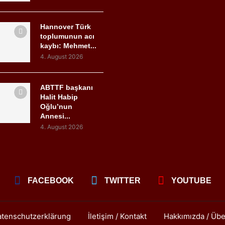
Hannover Türk
toplumunun acı
kaybı: Mehmet...
4. August 2026
ABTTF başkanı
Halit Habip
Oğlu’nun
Annesi...
4. August 2026
FACEBOOK
TWITTER
YOUTUBE
tenschutzerklärung
İletişim / Kontakt
Hakkımızda / Übe