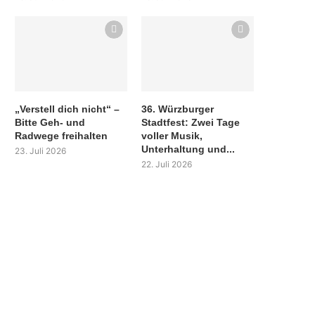
„Verstell dich nicht“ –
36. Würzburger
Bitte Geh- und
Stadtfest: Zwei Tage
Radwege freihalten
voller Musik,
Unterhaltung und...
23. Juli 2026
22. Juli 2026