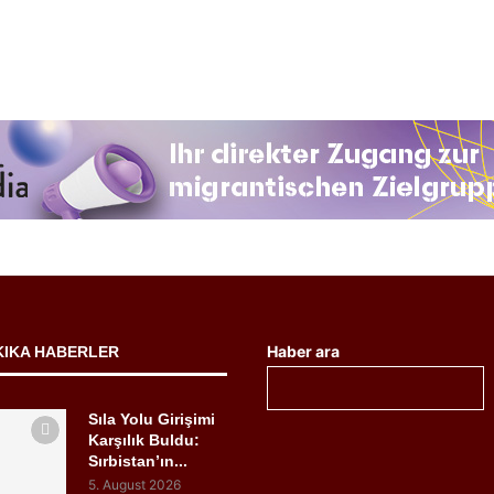
Haber ara
KIKA HABERLER
Sıla Yolu Girişimi
Karşılık Buldu:
Sırbistan’ın...
5. August 2026