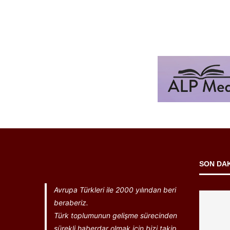
SON DA
Avrupa Türkleri ile 2000 yılından beri
beraberiz.
Türk toplumunun gelişme sürecinden
sürekli haberdar olmak için bizi takip