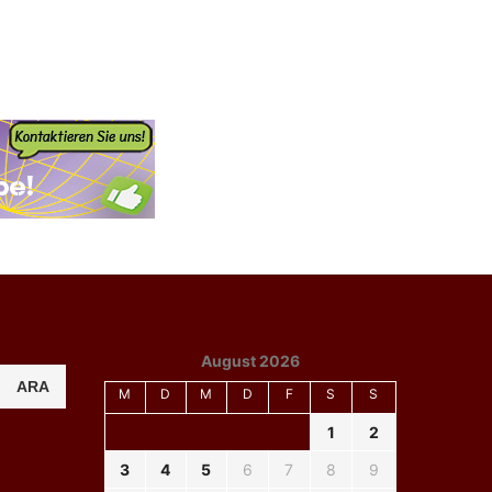
August 2026
ARA
M
D
M
D
F
S
S
1
2
3
4
5
6
7
8
9