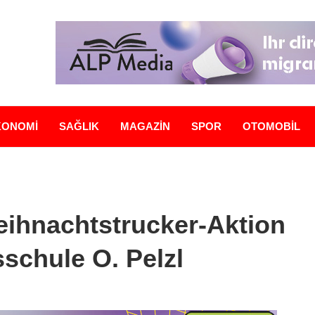
KONOMİ
SAĞLIK
MAGAZİN
SPOR
OTOMOBİL
eihnachtstrucker-Aktion
sschule O. Pelzl