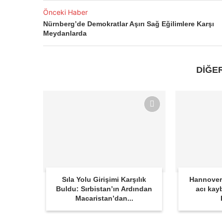
Önceki Haber
Nürnberg’de Demokratlar Aşırı Sağ Eğilimlere Karşı
Meydanlarda
DİĞE
Sıla Yolu Girişimi Karşılık
Hannover
Buldu: Sırbistan’ın Ardından
acı kay
Macaristan’dan...