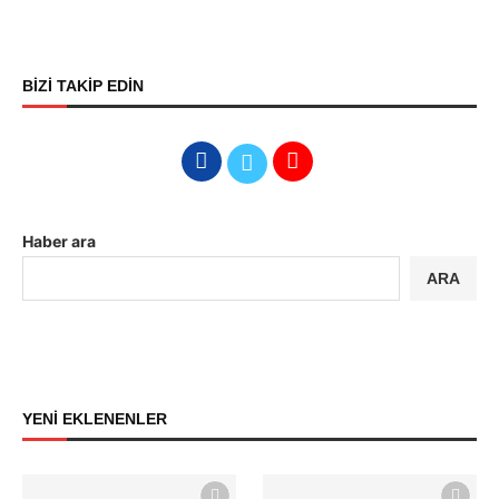
BİZİ TAKİP EDİN
Haber ara
ARA
YENİ EKLENENLER