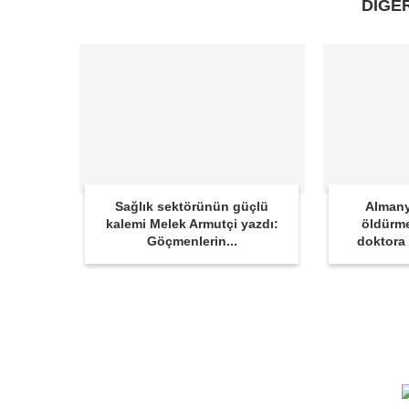
DİĞE
Sağlık sektörünün güçlü
Almany
kalemi Melek Armutçi yazdı:
öldürme
Göçmenlerin...
doktora