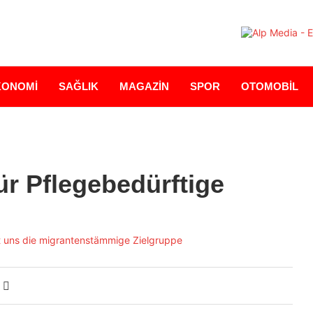
KONOMİ
SAĞLIK
MAGAZİN
SPOR
OTOMOBİL
ür Pflegebedürftige