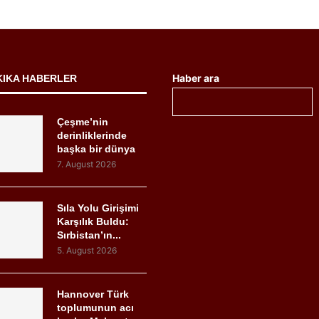
Haber ara
KIKA HABERLER
Çeşme’nin
derinliklerinde
başka bir dünya
7. August 2026
Sıla Yolu Girişimi
Karşılık Buldu:
Sırbistan’ın...
5. August 2026
Hannover Türk
toplumunun acı