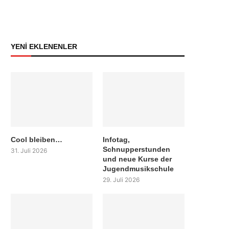
YENİ EKLENENLER
Cool bleiben…
Infotag,
Schnupperstunden
31. Juli 2026
und neue Kurse der
Jugendmusikschule
29. Juli 2026