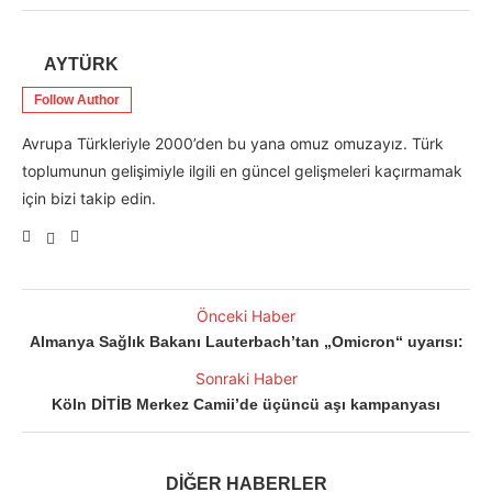
AYTÜRK
Follow Author
Avrupa Türkleriyle 2000’den bu yana omuz omuzayız. Türk
toplumunun gelişimiyle ilgili en güncel gelişmeleri kaçırmamak
için bizi takip edin.
Önceki Haber
Almanya Sağlık Bakanı Lauterbach’tan „Omicron“ uyarısı:
Sonraki Haber
Köln DİTİB Merkez Camii’de üçüncü aşı kampanyası
DİĞER HABERLER