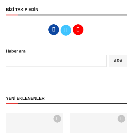
BİZİ TAKİP EDİN
Haber ara
ARA
YENİ EKLENENLER