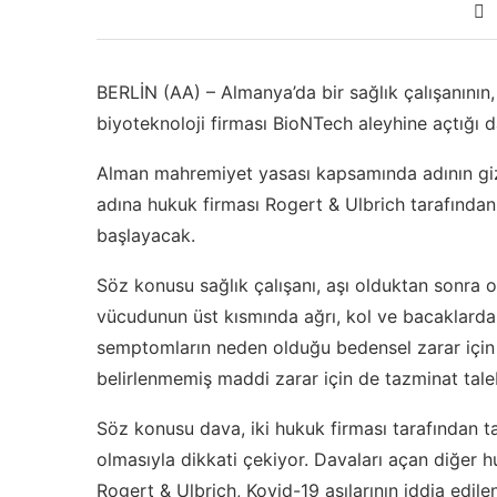
BERLİN (AA) – Almanya’da bir sağlık çalışanının,
biyoteknoloji firması BioNTech aleyhine açtığı d
Alman mahremiyet yasası kapsamında adının gizli 
adına hukuk firması Rogert & Ulbrich tarafınd
başlayacak.
Söz konusu sağlık çalışanı, aşı olduktan sonra o
vücudunun üst kısmında ağrı, kol ve bacaklarda 
semptomların neden olduğu bedensel zarar için 1
belirlenmemiş maddi zarar için de tazminat tal
Söz konusu dava, iki hukuk firması tarafından ta
olmasıyla dikkati çekiyor. Davaları açan diğer h
Rogert & Ulbrich, Kovid-19 aşılarının iddia edile