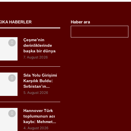
Haber ara
KIKA HABERLER
Çeşme’nin
derinliklerinde
başka bir dünya
7. August 2026
Sıla Yolu Girişimi
Karşılık Buldu:
Sırbistan’ın...
5. August 2026
Hannover Türk
toplumunun acı
kaybı: Mehmet...
4. August 2026