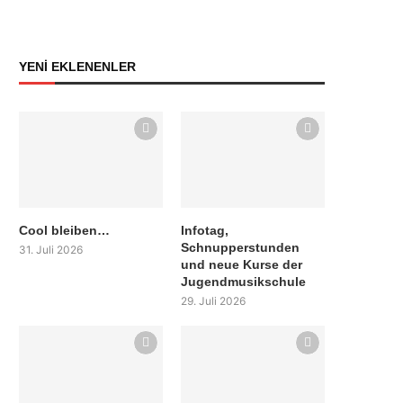
YENİ EKLENENLER
Cool bleiben…
Infotag,
Schnupperstunden
31. Juli 2026
und neue Kurse der
Jugendmusikschule
29. Juli 2026