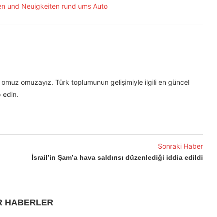
omuz omuzayız. Türk toplumunun gelişimiyle ilgili en güncel
 edin.
Sonraki Haber
İsrail’in Şam’a hava saldırısı düzenlediği iddia edildi
R HABERLER