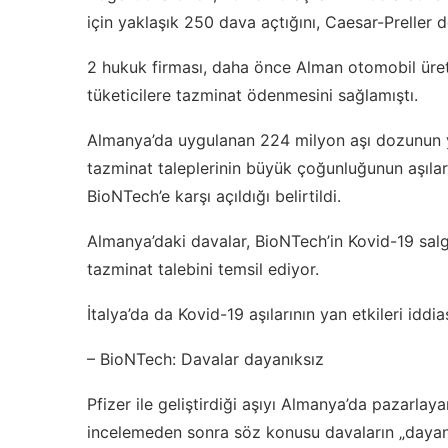
için yaklaşık 250 dava açtığını, Caesar-Preller 
2 hukuk firması, daha önce Alman otomobil üret
tüketicilere tazminat ödenmesini sağlamıştı.
Almanya’da uygulanan 224 milyon aşı dozunun ya
tazminat taleplerinin büyük çoğunluğunun aşıla
BioNTech’e karşı açıldığı belirtildi.
Almanya’daki davalar, BioNTech’in Kovid-19 sal
tazminat talebini temsil ediyor.
İtalya’da da Kovid-19 aşılarının yan etkileri iddi
– BioNTech: Davalar dayanıksız
Pfizer ile geliştirdiği aşıyı Almanya’da pazarlay
incelemeden sonra söz konusu davaların „daya