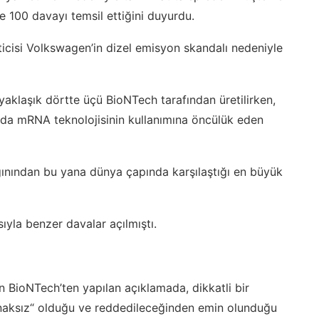
de 100 davayı temsil ettiğini duyurdu.
icisi Volkswagen’in dizel emisyon skandalı nedeniyle
klaşık dörtte üçü BioNTech tarafından üretilirken,
rda mRNA teknolojisinin kullanımına öncülük eden
gınından bu yana dünya çapında karşılaştığı en büyük
asıyla benzer davalar açılmıştı.
an BioNTech’ten yapılan açıklamada, dikkatli bir
naksız“ olduğu ve reddedileceğinden emin olunduğu