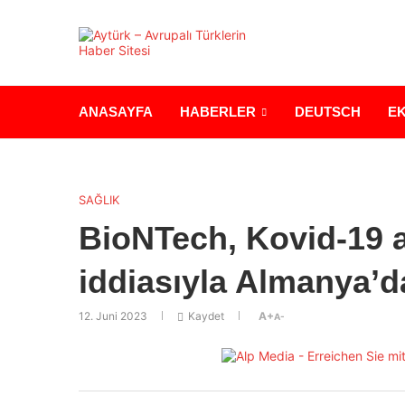
ANASAYFA
HABERLER
DEUTSCH
E
SAĞLIK
BioNTech, Kovid-19 aş
iddiasıyla Almanya’d
12. Juni 2023
Kaydet
A+
A-