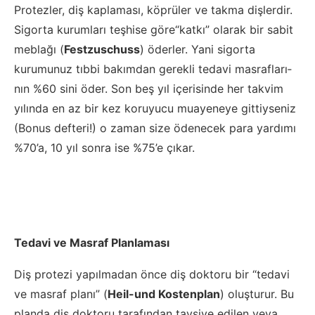
Protezler, diş kaplaması, köprüler ve takma diş­lerdir.
Sigorta kurumları teşhise göre“katkı” olarak bir sabit
meblağı (
Festzuschuss
) öderler. Yani sigorta
kurumunuz tıbbi bakımdan gerekli tedavi masrafları­
nın %60 sini öder. Son beş yıl içerisinde her takvim
yılında en az bir kez koru­yucu muayeneye gittiyseniz
(Bonus defteri!) o zaman size ödenecek para yardımı
%70’a, 10 yıl sonra ise %75’e çıkar.
Tedavi ve Masraf Planlaması
Diş protezi yapılmadan önce diş doktoru bir “tedavi
ve masraf planı” (
Heil-und Kostenplan
) oluşturur. Bu
planda diş doktoru tarafından tavsiye edilen veya