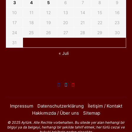
3
4
5
6
7
8
9
10
11
12
13
14
15
16
17
18
19
20
21
22
23
24
25
26
27
28
29
30
31
« Juli
Impressum
Datenschutzerklärung
İletişim / Kontakt
Hakkımızda / Über uns
Sitemap
© 2025 Aytürk. Alle Rechte vorbehalten. Bu sitede yer alan herhangi bir
bilgiyi ya da belgeyi, herhangi bir şekilde tahrif etmek; her türlü cezai ve
hukuki takibata neden olacaktır.