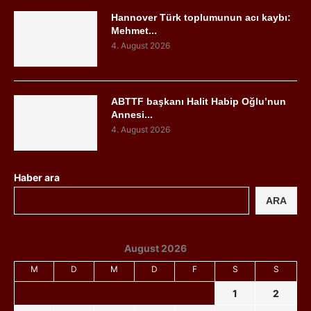
Hannover Türk toplumunun acı kaybı:
Mehmet...
4. August 2026
ABTTF başkanı Halit Habip Oğlu’nun
Annesi...
4. August 2026
Haber ara
ARA
August 2026
M
D
M
D
F
S
S
1
2