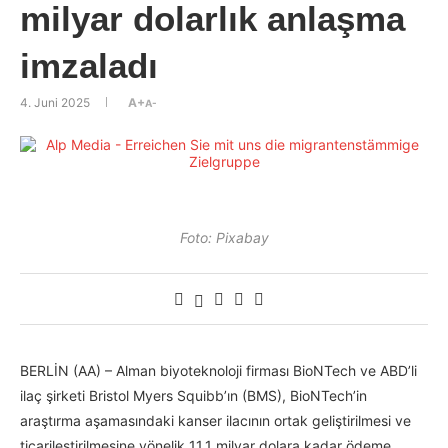
milyar dolarlık anlaşma
imzaladı
4. Juni 2025
A+
A-
Foto: Pixabay
BERLİN (AA) – Alman biyoteknoloji firması BioNTech ve ABD’li
ilaç şirketi Bristol Myers Squibb’ın (BMS), BioNTech’in
araştırma aşamasındaki kanser ilacının ortak geliştirilmesi ve
ticarileştirilmesine yönelik 11,1 milyar dolara kadar ödeme