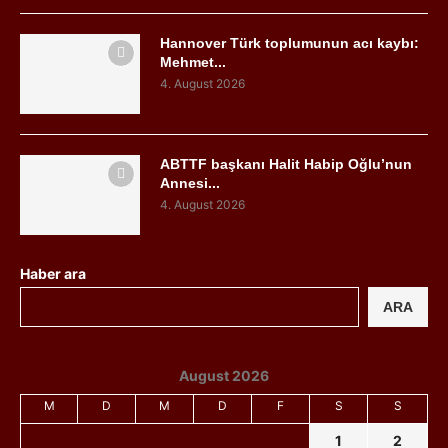
Hannover Türk toplumunun acı kaybı:
Mehmet...
4. August 2026
ABTTF başkanı Halit Habip Oğlu’nun
Annesi...
4. August 2026
Haber ara
ARA
August 2026
M
D
M
D
F
S
S
1
2