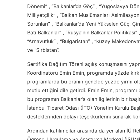
Dönemi” , “Balkanlar’da Göç” , “Yugoslavya Dönemi
Milliyetçilik” , “Balkan Müslümanları Asimilasy
Sorunları” , “Balkanlar’da Yeni Yükselen Güç: Çin”
Batı Balkanlar” , “Rusya’nın Balkanlar Politikası” 
“Arnavutluk” , “Bulgaristan” , “Kuzey Makedonya
ve “Sırbistan”.
Sertifika Dağıtım Töreni açılış konuşmasını yap
Koordinatörü Emin Emin, programda yüzde kırk o
programlarda bu oranın genelde yüzde yirmi old
mutlu ettiğini dile getirdi. Emin Emin, programı
bu programın Balkanlar’a olan ilgilerinin bir baş
İstanbul Ticaret Odası (İTO) Yönetim Kurulu Başk
desteklerinden dolayı teşekkürlerini sunarak ko
Ardından katılımcılar arasında da yer alan İÜ Rek
Öğrenci Uygulama ve Araştırma Merkezi (İSUMER