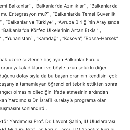
 Balkanlar” , “Balkanlar’da Azınlıklar” , “Balkanlar’da
on mu Entegrasyon mu?” , “Balkanlar’da Temel Güvenlik
 , “Balkanlar ve Türkiye” , “Avrupa Birliği’nin Arayışında
, “Balkanlar’da Körfez Ülkelerinin Artan Etkisi” ,
” , “Yunanistan” , “Karadağ” , “Kosova”, “Bosna-Hersek”
mak üzere sözlerine başlayan Balkanlar Kurulu
ranı yakaladıklarını ve böyle uzun soluklu diğer
uğunu dolayısıyla da bu başarı oranının kendisini çok
 başarıyla tamamlayan öğrencileri tebrik ettikten sonra
langıcı olmasını dilediğini ifade etmesinin ardından
an Yardımcısı Dr. İsrafil Kuralay’a programa olan
nuşmasını sonlandırdı.
tör Yardımcısı Prof. Dr. Levent Şahin, İÜ Uluslararası
) Müdürü Prof. Dr. Faruk Taşçı, İTO Yönetim Kurulu