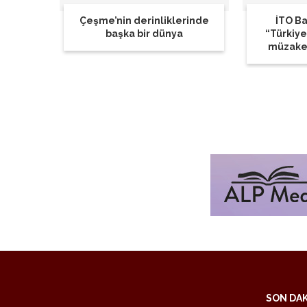
Çeşme’nin derinliklerinde
İTO Ba
başka bir dünya
“Türkiye
müzaker
SON DA