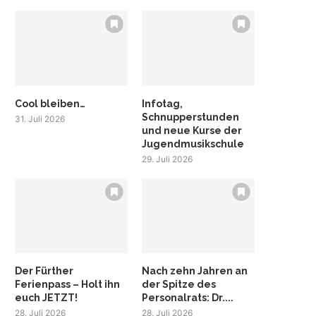
Cool bleiben…
Infotag,
Schnupperstunden
31. Juli 2026
und neue Kurse der
Jugendmusikschule
29. Juli 2026
Der Fürther
Nach zehn Jahren an
Ferienpass – Holt ihn
der Spitze des
euch JETZT!
Personalrats: Dr....
28. Juli 2026
28. Juli 2026