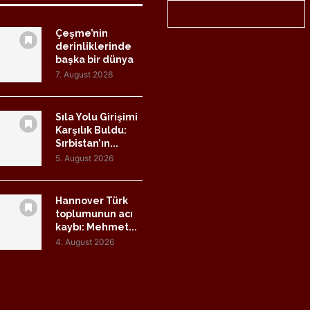
Çeşme’nin
derinliklerinde
başka bir dünya
7. August 2026
Sıla Yolu Girişimi
Karşılık Buldu:
Sırbistan’ın...
5. August 2026
Hannover Türk
toplumunun acı
kaybı: Mehmet...
4. August 2026