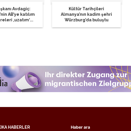
şkanı Avdagiç:
Kültür Tarihçileri
’nin AB’ye katılım
Almanya’nın kadim şehri
eleri ‚uzatım‘...
Würzburg’da buluştu
Haber ara
KIKA HABERLER