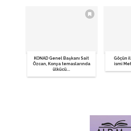
KONAD Genel Başkanı Sait
Göçün il
Özcan, Konya temaslarında
ismi Me
ülkücü...