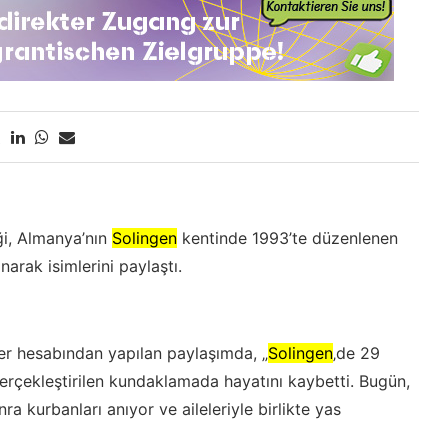
i, Almanya’nın
Solingen
kentinde 1993’te düzenlenen
narak isimlerini paylaştı.
er hesabından yapılan paylaşımda, „
Solingen
‚de 29
gerçekleştirilen kundaklamada hayatını kaybetti. Bugün,
a kurbanları anıyor ve aileleriyle birlikte yas