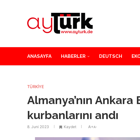
ANASAYFA
HABERLER
DEUTSCH
EK
TÜRKİYE
Almanya’nın Ankara B
kurbanlarını andı
8. Juni 2023
Kaydet
A+
A-