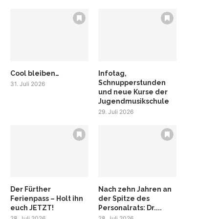
Cool bleiben…
Infotag,
Schnupperstunden
31. Juli 2026
und neue Kurse der
Jugendmusikschule
29. Juli 2026
Der Fürther
Nach zehn Jahren an
Ferienpass – Holt ihn
der Spitze des
euch JETZT!
Personalrats: Dr....
28. Juli 2026
28. Juli 2026