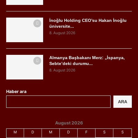
İnoğlu Holding CEO’su Hakan İnoğlu
üniversite...
8. August 2026
Almanya Başbakanı Merz: „İspanya,
Sebte’deki durumu...
8. August 2026
Haber ara
ARA
August 2026
M
D
M
D
F
S
S