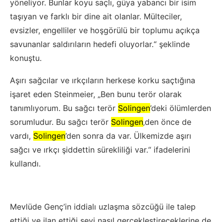
yöneliyor. Bunlar koyu saçlı, güya yabancı bir isim
taşıyan ve farklı bir dine ait olanlar. Mülteciler,
evsizler, engelliler ve hoşgörülü bir toplumu açıkça
savunanlar saldırıların hedefi oluyorlar.“ şeklinde
konuştu.
Aşırı sağcılar ve ırkçıların herkese korku saçtığına
işaret eden Steinmeier, „Ben bunu terör olarak
tanımlıyorum. Bu sağcı terör
Solingen
’deki ölümlerden
sorumludur. Bu sağcı terör
Solingen
‚den önce de
vardı,
Solingen
’den sonra da var. Ülkemizde aşırı
sağcı ve ırkçı şiddettin sürekliliği var.“ ifadelerini
kullandı.
Mevlüde Genç’in iddialı uzlaşma sözcüğü ile talep
ettiği ve ilan ettiği şeyi nasıl gerçekleştireceklerine de