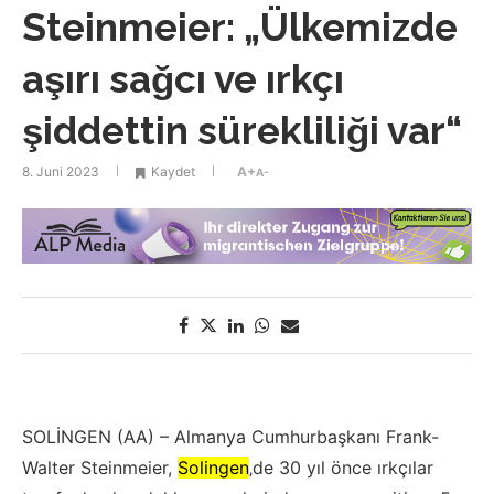
Steinmeier: „Ülkemizde
aşırı sağcı ve ırkçı
şiddettin sürekliliği var“
8. Juni 2023
Kaydet
A+
A-
SOLİNGEN (AA) – Almanya Cumhurbaşkanı Frank-
Walter Steinmeier,
Solingen
‚de 30 yıl önce ırkçılar