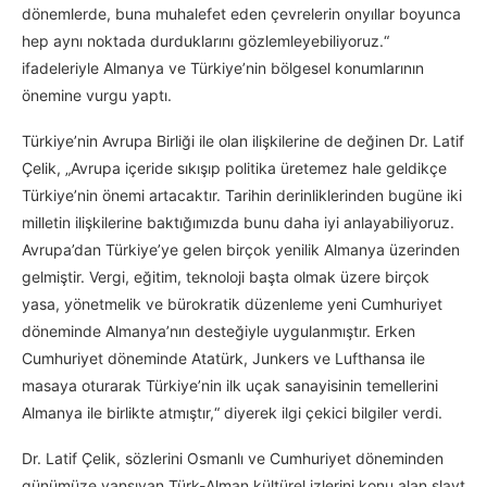
dönemlerde, buna muhalefet eden çevrelerin onyıllar boyunca
hep aynı noktada durduklarını gözlemleyebiliyoruz.“
ifadeleriyle Almanya ve Türkiye’nin bölgesel konumlarının
önemine vurgu yaptı.
Türkiye’nin Avrupa Birliği ile olan ilişkilerine de değinen Dr. Latif
Çelik, „Avrupa içeride sıkışıp politika üretemez hale geldikçe
Türkiye’nin önemi artacaktır. Tarihin derinliklerinden bugüne iki
milletin ilişkilerine baktığımızda bunu daha iyi anlayabiliyoruz.
Avrupa’dan Türkiye’ye gelen birçok yenilik Almanya üzerinden
gelmiştir. Vergi, eğitim, teknoloji başta olmak üzere birçok
yasa, yönetmelik ve bürokratik düzenleme yeni Cumhuriyet
döneminde Almanya’nın desteğiyle uygulanmıştır. Erken
Cumhuriyet döneminde Atatürk, Junkers ve Lufthansa ile
masaya oturarak Türkiye’nin ilk uçak sanayisinin temellerini
Almanya ile birlikte atmıştır,“ diyerek ilgi çekici bilgiler verdi.
Dr. Latif Çelik, sözlerini Osmanlı ve Cumhuriyet döneminden
günümüze yansıyan Türk-Alman kültürel izlerini konu alan slayt