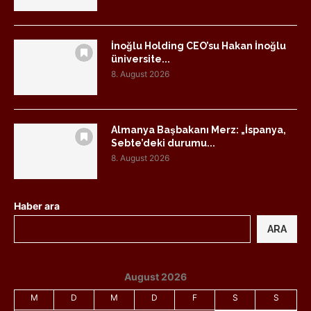
İnoğlu Holding CEO’su Hakan İnoğlu
üniversite...
8. August 2026
Almanya Başbakanı Merz: „İspanya,
Sebte’deki durumu...
8. August 2026
Haber ara
ARA
August 2026
M
D
M
D
F
S
S