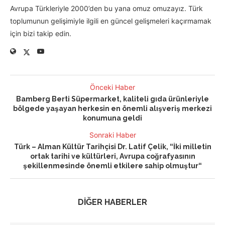
Avrupa Türkleriyle 2000’den bu yana omuz omuzayız. Türk
toplumunun gelişimiyle ilgili en güncel gelişmeleri kaçırmamak
için bizi takip edin.
Önceki Haber
Bamberg Berti Süpermarket, kaliteli gıda ürünleriyle
bölgede yaşayan herkesin en önemli alışveriş merkezi
konumuna geldi
Sonraki Haber
Türk – Alman Kültür Tarihçisi Dr. Latif Çelik, “İki milletin
ortak tarihi ve kültürleri, Avrupa coğrafyasının
şekillenmesinde önemli etkilere sahip olmuştur“
DİĞER HABERLER