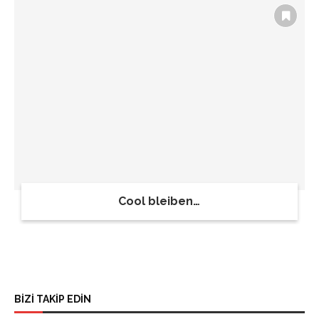
Cool bleiben…
BİZİ TAKİP EDİN