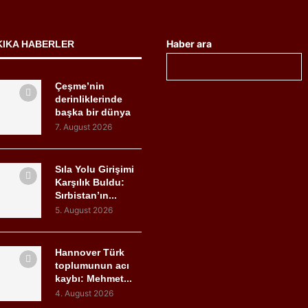
Haber ara
KIKA HABERLER
Çeşme’nin
derinliklerinde
başka bir dünya
7. August 2026
Sıla Yolu Girişimi
Karşılık Buldu:
Sırbistan’ın...
5. August 2026
Hannover Türk
toplumunun acı
kaybı: Mehmet...
4. August 2026