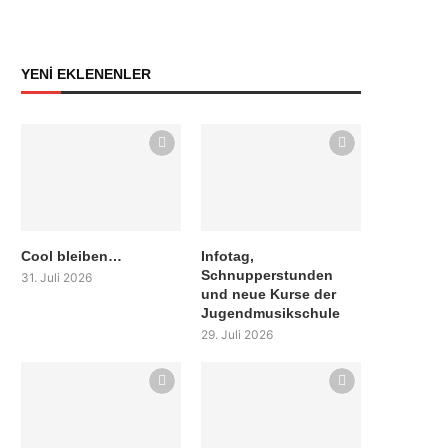
YENİ EKLENENLER
Cool bleiben…
Infotag,
Schnupperstunden
31. Juli 2026
und neue Kurse der
Jugendmusikschule
29. Juli 2026