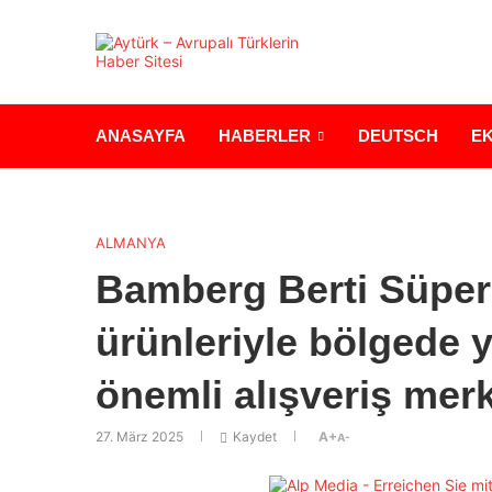
ANASAYFA
HABERLER
DEUTSCH
E
ALMANYA
Bamberg Berti Süperm
ürünleriyle bölgede 
önemli alışveriş mer
27. März 2025
Kaydet
A+
A-