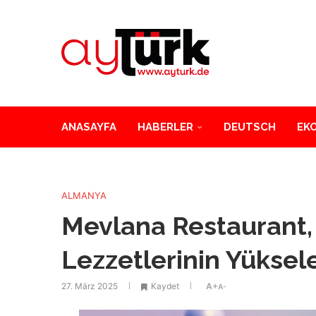
ANASAYFA
HABERLER
DEUTSCH
EK
ALMANYA
Mevlana Restaurant,
Lezzetlerinin Yüksele
27. März 2025
Kaydet
A+
A-