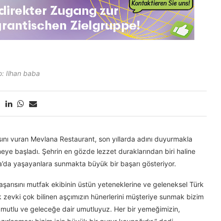
o: Ilhan baba
nı vuran Mevlana Restaurant, son yıllarda adını duyurmakla
meye başladı. Şehrin en gözde lezzet duraklarından biri haline
a’da yaşayanlara sunmakta büyük bir başarı gösteriyor.
şarısını mutfak ekibinin üstün yeteneklerine ve geleneksel Türk
zevki çok bilinen aşçımızın hünerlerini müşteriye sunmak bizim
 mutlu ve geleceğe dair umutluyuz. Her bir yemeğimizin,