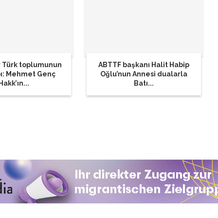
 Türk toplumunun
ABTTF başkanı Halit Habip
bı: Mehmet Genç
Oğlu’nun Annesi dualarla
Hakk’ın...
Batı...