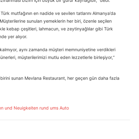
zırlanması bizim için büyük bir gurur kaynağıdır,“ dedi.
ürk mutfağının en nadide ve sevilen tatlarını Almanya’da
 Müşterilerine sunulan yemeklerin her biri, özenle seçilen
ikle kebap çeşitleri, lahmacun, ve zeytinyağlılar gibi Türk
de yer alıyor.
kalmıyor, aynı zamanda müşteri memnuniyetine verdikleri
erleri, müşterilerimizi mutlu eden lezzetlerle birleşiyor,“
 birini sunan Mevlana Restaurant, her geçen gün daha fazla