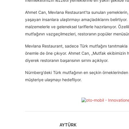
memleketimizin lezzetli yemeklerine en yakın şekilde ha
Ahmet Can, Mevlana Restaurant’ta sunulan yemeklerin, T
yaşayan insanlara ulaştırmayı amaçladıklarını belirtiyor.
malzemelerle ve geleneksel tariflerle hazırlanıyor. Özell
mutfağının vazgeçilmezleri, restoranın popüler menüsün
Mevlana Restaurant, sadece Türk mutfağını tanıtmakla 
önemle de öne çıkıyor. Ahmet Can, „Mutfak ekibimizin hün
diyerek restoranın başarısının sırrını açıklıyor.
Nürnberg’deki Türk mutfağının en seçkin örneklerinden
müşteriye ulaşmayı hedefliyor.
AYTÜRK