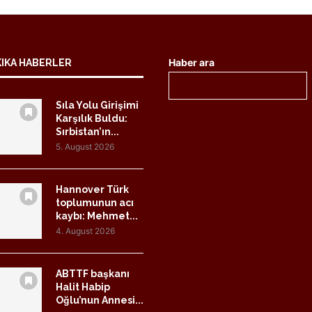
Haber ara
KIKA HABERLER
Sıla Yolu Girişimi
Karşılık Buldu:
Sırbistan’ın...
5. August 2026
Hannover Türk
toplumunun acı
kaybı: Mehmet...
4. August 2026
ABTTF başkanı
Halit Habip
Oğlu’nun Annesi...