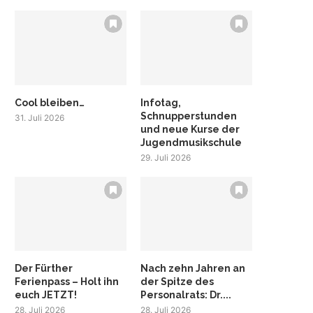
Cool bleiben…
Infotag,
Schnupperstunden
31. Juli 2026
und neue Kurse der
Jugendmusikschule
29. Juli 2026
Der Fürther
Nach zehn Jahren an
Ferienpass – Holt ihn
der Spitze des
euch JETZT!
Personalrats: Dr....
28. Juli 2026
28. Juli 2026