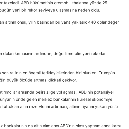
kor tazeledi. ABD hükümetinin otomobil ithalatına yüzde 25
n bugün yeni bir rekor seviyeye ulaşmasına neden oldu.
yan altının onsu, yılın başından bu yana yaklaşık 440 dolar değer
bin doları kırmasının ardından, değerli metalin yeni rekorlar
on rallinin en önemli tetikleyicilerinden biri olurken, Trump’ın
iğin büyük ölçüde artması dikkati çekiyor.
atırımcılar arasında belirsizliğe yol açması, ABD’nin potansiyel
 dünyanın önde gelen merkez bankalarının küresel ekonomiye
e tuttukları altın rezervlerini artırması, altının fiyatını yukarı yönlü
 bankalarının da altın alımlarını ABD’nin olası yaptırımlarına karşı