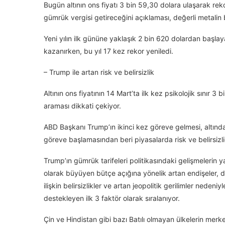
Bugün altının ons fiyatı 3 bin 59,30 dolara ulaşarak re
gümrük vergisi getireceğini açıklaması, değerli metali
Yeni yılın ilk gününe yaklaşık 2 bin 620 dolardan başla
kazanırken, bu yıl 17 kez rekor yeniledi.
– Trump ile artan risk ve belirsizlik
Altının ons fiyatının 14 Mart’ta ilk kez psikolojik sınır 3 
araması dikkati çekiyor.
ABD Başkanı Trump’ın ikinci kez göreve gelmesi, altında s
göreve başlamasından beri piyasalarda risk ve belirsizl
Trump’ın gümrük tarifeleri politikasındaki gelişmelerin y
olarak büyüyen bütçe açığına yönelik artan endişeler,
ilişkin belirsizlikler ve artan jeopolitik gerilimler nedeniyl
destekleyen ilk 3 faktör olarak sıralanıyor.
Çin ve Hindistan gibi bazı Batılı olmayan ülkelerin merkez