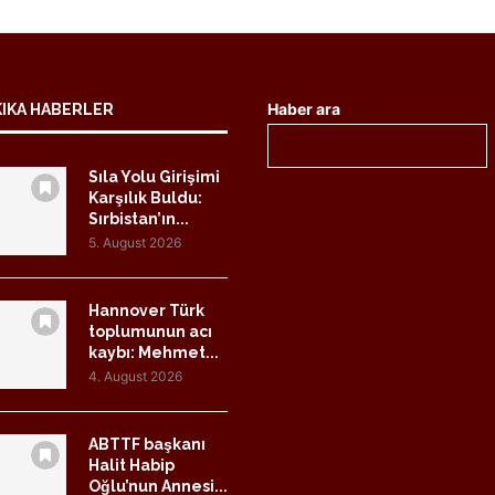
Haber ara
KIKA HABERLER
Sıla Yolu Girişimi
Karşılık Buldu:
Sırbistan’ın...
5. August 2026
Hannover Türk
toplumunun acı
kaybı: Mehmet...
4. August 2026
ABTTF başkanı
Halit Habip
Oğlu’nun Annesi...