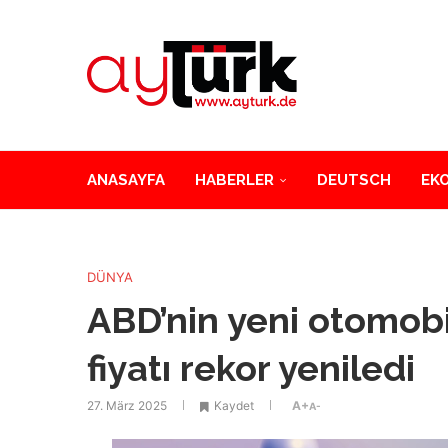
ANASAYFA
HABERLER
DEUTSCH
EK
DÜNYA
ABD’nin yeni otomobil
fiyatı rekor yeniledi
27. März 2025
Kaydet
A+
A-