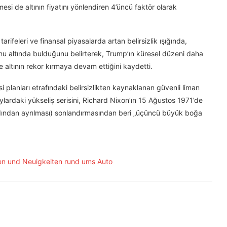
mesi de altının fiyatını yönlendiren 4’üncü faktör olarak
 tarifeleri ve finansal piyasalarda artan belirsizlik ışığında,
bunu altında bulduğunu belirterek, Trump’ın küresel düzeni daha
altının rekor kırmaya devam ettiğini kaydetti.
i planları etrafındaki belirsizlikten kaynaklanan güvenli liman
 aylardaki yükseliş serisini, Richard Nixon’ın 15 Ağustos 1971’de
ndardından ayrılması) sonlandırmasından beri „üçüncü büyük boğa