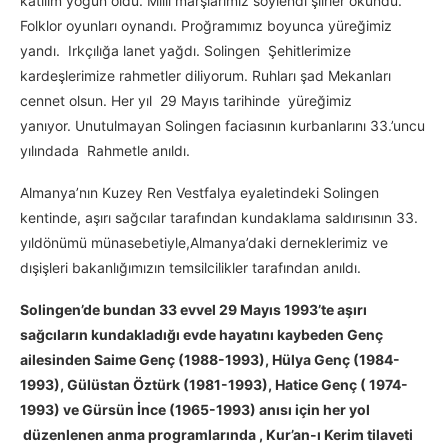
katılım yoğun oldu. Milli marşlarımız söylendi şiirler okundu.
Folklor oyunları oynandı. Proğramımız boyunca yüreğimiz
yandı. Irkçılığa lanet yağdı. Solingen Şehitlerimize
kardeşlerimize rahmetler diliyorum. Ruhları şad Mekanları
cennet olsun. Her yıl 29 Mayıs tarihinde yüreğimiz
yanıyor. Unutulmayan Solingen faciasının kurbanlarını 33.’uncu
yılındada Rahmetle anıldı.
Almanya’nın Kuzey Ren Vestfalya eyaletindeki Solingen
kentinde, aşırı sağcılar tarafından kundaklama saldırısının 33.
yıldönümü münasebetiyle,Almanya’daki derneklerimiz ve
dışişleri bakanlığımızın temsilcilikler tarafından anıldı.
Solingen’de bundan 33 evvel 29 Mayıs 1993’te aşırı
sağcıların kundakladığı evde hayatını kaybeden Genç
ailesinden Saime Genç (1988-1993), Hülya Genç (1984-
1993), Gülüstan Öztürk (1981-1993), Hatice Genç ( 1974-
1993) ve Gürsün İnce (1965-1993) anısı için her yol
düzenlenen anma programlarında , Kur’an-ı Kerim tilaveti