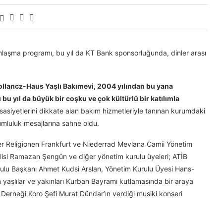
mlaşma programı, bu yıl da KT Bank sponsorluğunda, dinler arası
ollancz-Haus Yaşlı Bakımevi, 2004 yılından bu yana
bu yıl da büyük bir coşku ve çok kültürlü bir katılımla
sasiyetlerini dikkate alan bakım hizmetleriyle tanınan kurumdaki
umluluk mesajlarına sahne oldu.
der Religionen Frankfurt ve Niederrad Mevlana Camii Yönetim
isi Ramazan Şengün ve diğer yönetim kurulu üyeleri; ATİB
ulu Başkanı Ahmet Kudsi Arslan, Yönetim Kurulu Üyesi Hans-
 yaşlılar ve yakınları Kurban Bayramı kutlamasında bir araya
 Derneği Koro Şefi Murat Dündar’ın verdiği musiki konseri