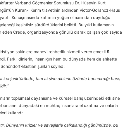
nkfurter Verband Göçmenler Sorumlusu Dr. Hüseyin Kurt
engün’ün Kur’an-ı Kerim tilavetinin ardından Victor-Gollancz-Haus
 yaptı. Konuşmasında katılımın yoğun olmasından duyduğu
eneği kesintisiz sürdürdüklerini belirtti. Bu yılki kutlamanın
r eden Crede, organizasyonda gönüllü olarak çalışan çok sayıda
 Hristiyan sakinlere manevi rehberlik hizmeti veren emekli
S.
di. Farklı dinlerin, insanlığın hem bu dünyada hem de ahirette
n Schöndorf-Bastian şunları söyledi:
ya konjonktüründe, tam aksine dinlerin özünde barındırdığı barış
dir.“
ların toplumsal dayanışma ve küresel barış üzerindeki etkisine
rbanların, dünyadaki en muhtaç insanlara el uzatma ve onlarla
eri kullandı:
attır. Dünyanın krizler ve savaşlarla çalkalandığı günümüzde, bu