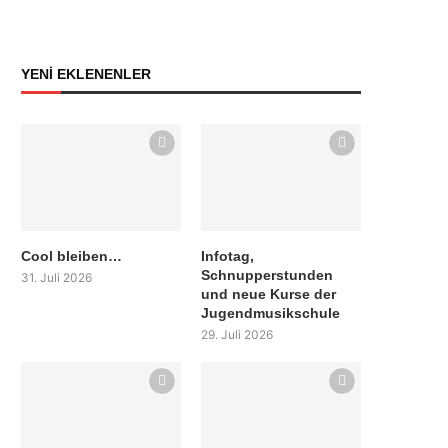
YENİ EKLENENLER
Cool bleiben…
Infotag,
Schnupperstunden
31. Juli 2026
und neue Kurse der
Jugendmusikschule
29. Juli 2026