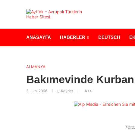
ANASAYFA
HABERLER
DEUTSCH
E
ALMANYA
Bakımevinde Kurban 
3. Juni 2026
Kaydet
A+
A-
Foto