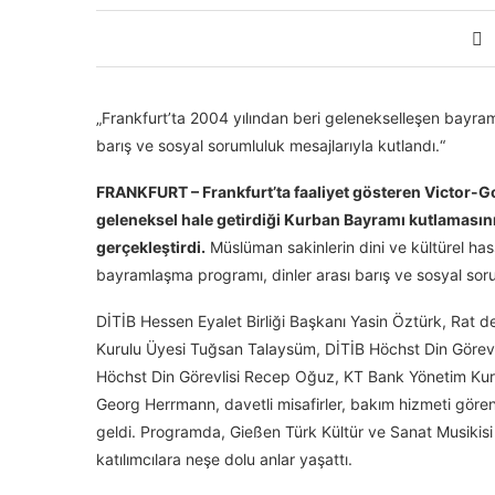
„Frankfurt’ta 2004 yılından beri gelenekselleşen bayra
barış ve sosyal sorumluluk mesajlarıyla kutlandı.“
FRANKFURT – Frankfurt’ta faaliyet gösteren Victor-G
geleneksel hale getirdiği Kurban Bayramı kutlamasını 
gerçekleştirdi.
Müslüman sakinlerin dini ve kültürel has
bayramlaşma programı, dinler arası barış ve sosyal sor
DİTİB Hessen Eyalet Birliği Başkanı Yasin Öztürk, Rat 
Kurulu Üyesi Tuğsan Talaysüm, DİTİB Höchst Din Görevl
Höchst Din Görevlisi Recep Oğuz, KT Bank Yönetim Kur
Georg Herrmann, davetli misafirler, bakım hizmeti gören
geldi. Programda, Gießen Türk Kültür ve Sanat Musikisi
katılımcılara neşe dolu anlar yaşattı.