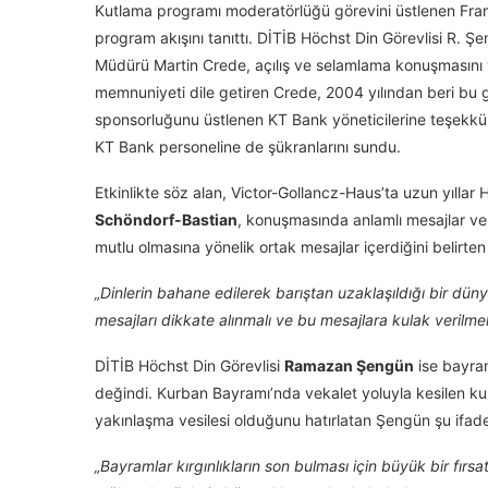
Kutlama programı moderatörlüğü görevini üstlenen Fra
program akışını tanıttı. DİTİB Höchst Din Görevlisi R. Ş
Müdürü Martin Crede, açılış ve selamlama konuşmasını
memnuniyeti dile getiren Crede, 2004 yılından beri bu gel
sponsorluğunu üstlenen KT Bank yöneticilerine teşekkü
KT Bank personeline de şükranlarını sundu.
Etkinlikte söz alan, Victor-Gollancz-Haus’ta uzun yıllar
Schöndorf-Bastian
, konuşmasında anlamlı mesajlar ver
mutlu olmasına yönelik ortak mesajlar içerdiğini belirte
„Dinlerin bahane edilerek barıştan uzaklaşıldığı bir dün
mesajları dikkate alınmalı ve bu mesajlara kulak verilmeli
DİTİB Höchst Din Görevlisi
Ramazan Şengün
ise bayram
değindi. Kurban Bayramı’nda vekalet yoluyla kesilen ku
yakınlaşma vesilesi olduğunu hatırlatan Şengün şu ifadel
„Bayramlar kırgınlıkların son bulması için büyük bir fırs