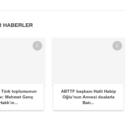
R HABERLER
 Türk toplumunun
ABTTF başkanı Halit Habip
bı: Mehmet Genç
Oğlu’nun Annesi dualarla
Hakk’ın...
Batı...