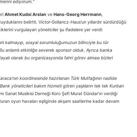
emenni ediyorum.“
eri
Ahmet Kudsi Arslan
ve
Hans-Georg Herrmann
,
duklarını belirtti. Victor-Gollancz-Haus’un yıllardır sürdürdüğü
iklerini vurgulayan yöneticiler şu ifadelere yer verdi:
rlı kalmayıp, sosyal sorumluluğumuzun bilinciyle bu tür
Bu anlamlı etkinliğe severek sponsor olduk. Ayrıca banka
ayalı olarak bu organizasyonda fahri görev alması bizleri
Karaca’nın koordinesinde hazırlanan Türk Mutfağının nadide
 Bank yöneticileri bakım hizmeti gören yaşlıların tek tek Kurban
amı
Sanat Musikisi Derneği Koro Şefi Murat Dündar’ın verdiği
turan oyun havaları eşliginde akşam saatlerine kadar devam