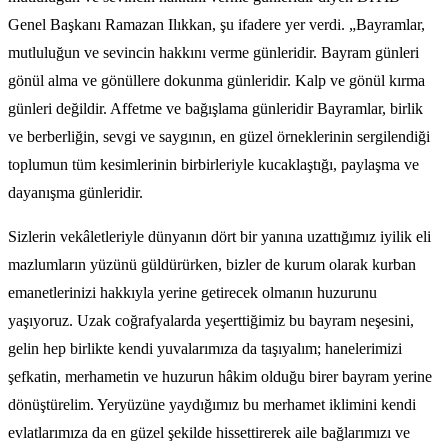
Genel Başkanı Ramazan Ilıkkan, şu ifadere yer verdi. „Bayramlar,
mutluluğun ve sevincin hakkını verme günleridir. Bayram günleri
gönül alma ve gönüllere dokunma günleridir. Kalp ve gönül kırma
günleri değildir. Affetme ve bağışlama günleridir Bayramlar, birlik
ve berberliğin, sevgi ve saygının, en güzel örneklerinin sergilendiği
toplumun tüm kesimlerinin birbirleriyle kucaklaştığı, paylaşma ve
dayanışma günleridir.
Sizlerin vekâletleriyle dünyanın dört bir yanına uzattığımız iyilik eli
mazlumların yüzünü güldürürken, bizler de kurum olarak kurban
emanetlerinizi hakkıyla yerine getirecek olmanın huzurunu
yaşıyoruz. Uzak coğrafyalarda yeşerttiğimiz bu bayram neşesini,
gelin hep birlikte kendi yuvalarımıza da taşıyalım; hanelerimizi
şefkatin, merhametin ve huzurun hâkim olduğu birer bayram yerine
dönüştürelim. Yeryüzüne yaydığımız bu merhamet iklimini kendi
evlatlarımıza da en güzel şekilde hissettirerek aile bağlarımızı ve