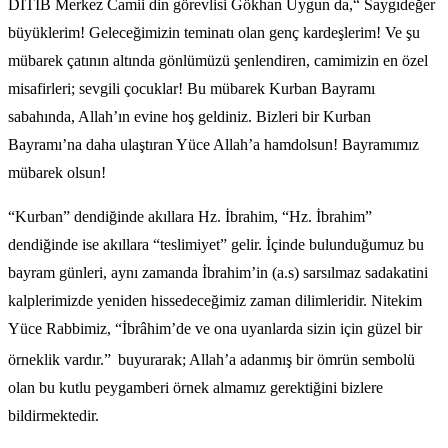
DİTİB Merkez Camii din görevlisi Gökhan Uygun da,“ Saygıdeğer
büyüklerim! Geleceğimizin teminatı olan genç kardeşlerim! Ve şu
mübarek çatının altında gönlümüzü şenlendiren, camimizin en özel
misafirleri; sevgili çocuklar! Bu mübarek Kurban Bayramı
sabahında, Allah’ın evine hoş geldiniz. Bizleri bir Kurban
Bayramı’na daha ulaştıran Yüce Allah’a hamdolsun! Bayramımız
mübarek olsun!
“Kurban” dendiğinde akıllara Hz. İbrahim, “Hz. İbrahim”
dendiğinde ise akıllara “teslimiyet” gelir. İçinde bulunduğumuz bu
bayram günleri, aynı zamanda İbrahim’in (a.s) sarsılmaz sadakatini
kalplerimizde yeniden hissedeceğimiz zaman dilimleridir. Nitekim
Yüce Rabbimiz, “İbrâhim’de ve ona uyanlarda sizin için güzel bir
örneklik vardır.”
buyurarak; Allah’a adanmış bir ömrün sembolü
olan bu kutlu peygamberi örnek almamız gerektiğini bizlere
bildirmektedir.