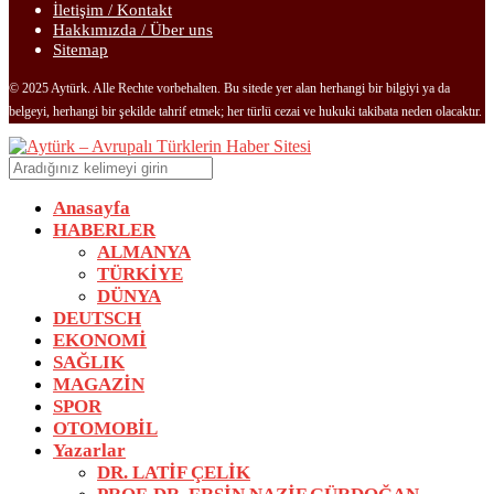
İletişim / Kontakt
Hakkımızda / Über uns
Sitemap
© 2025 Aytürk. Alle Rechte vorbehalten. Bu sitede yer alan herhangi bir bilgiyi ya da
belgeyi, herhangi bir şekilde tahrif etmek; her türlü cezai ve hukuki takibata neden olacaktır.
Anasayfa
HABERLER
ALMANYA
TÜRKİYE
DÜNYA
DEUTSCH
EKONOMİ
SAĞLIK
MAGAZİN
SPOR
OTOMOBİL
Yazarlar
DR. LATİF ÇELİK