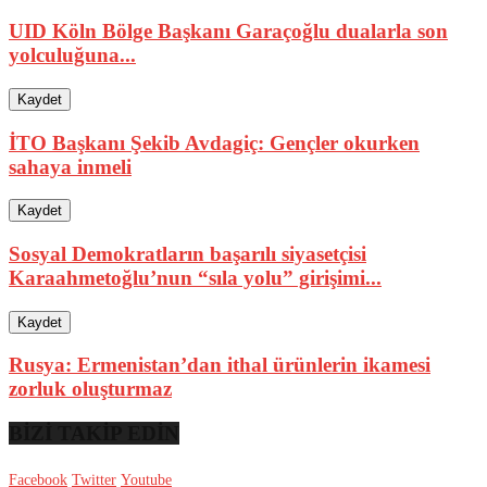
UID Köln Bölge Başkanı Garaçoğlu dualarla son
yolculuğuna...
Kaydet
İTO Başkanı Şekib Avdagiç: Gençler okurken
sahaya inmeli
Kaydet
Sosyal Demokratların başarılı siyasetçisi
Karaahmetoğlu’nun “sıla yolu” girişimi...
Kaydet
Rusya: Ermenistan’dan ithal ürünlerin ikamesi
zorluk oluşturmaz
BİZİ TAKİP EDİN
Facebook
Twitter
Youtube