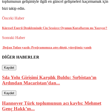
toplumunun gelişimiyle ilgili en güncel gelişmeleri kaçırmamak için
bizi takip edin.
Önceki Haber
Küresel Enerji Denkleminde Çin Sessizce Oyunun Kurallarını mı Yazıyor?
Sonraki Haber
Doğan Tufan yazdı: Proğramımıza ateş düştü, yüreğimiz yandı
DİĞER HABERLER
Kaydet
Sıla Yolu Girişimi Karşılık Buldu: Sırbistan’ın
Ardından Macaristan’dan...
Kaydet
Hannover Türk toplumunun acı kaybı: Mehmet
Genç Hakk’ın...