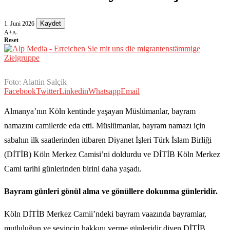
Kaydet
1. Juni 2026
A+
A-
Reset
Foto: Alattin Salçik
Facebook
Twitter
Linkedin
Whatsapp
Email
Almanya’nın Köln kentinde yaşayan Müslümanlar, bayram
namazını camilerde eda etti. Müslümanlar, bayram namazı için
sabahın ilk saatlerinden itibaren Diyanet İşleri Türk İslam Birliği
(DİTİB) Köln Merkez Camisi’ni doldurdu ve DİTİB Köln Merkez
Cami tarihi günlerinden birini daha yaşadı.
Bayram günleri gönül alma ve gönüllere dokunma günleridir.
Köln DİTİB Merkez Camii’ndeki bayram vaazında bayramlar,
mutluluğun ve sevincin hakkını verme günleridir diyen DİTİB