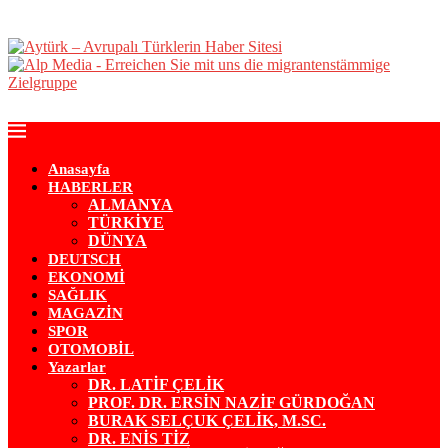
Anasayfa
HABERLER
ALMANYA
TÜRKİYE
DÜNYA
DEUTSCH
EKONOMİ
SAĞLIK
MAGAZİN
SPOR
OTOMOBİL
Yazarlar
DR. LATİF ÇELİK
PROF. DR. ERSİN NAZİF GÜRDOĞAN
BURAK SELÇUK ÇELİK, M.SC.
DR. ENİS TİZ