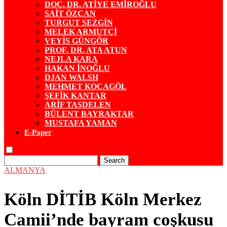
DOÇ. DR. ATİYE EMİROĞLU
SAİT ÖZCAN
TURGUT SEZGİN
MELEK ARMUTÇİ
VEYİS GÜNGÖR
PROF. DR. ATA ATUN
NEJLA KARA
HAKAN İNOĞLU
DJAN WALSH
MEHMET KOCAGÖL
ŞEFİK KANTAR
ARİF TAŞDELEN
BÜLENT BAYRAKTAR
MUSTAFA YAMAN
E-Paper
Search
ALMANYA
Köln DİTİB Köln Merkez
Camii’nde bayram coşkusu