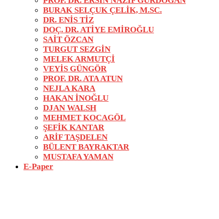
PROF. DR. ERSİN NAZİF GÜRDOĞAN
BURAK SELÇUK ÇELİK, M.SC.
DR. ENİS TİZ
DOÇ. DR. ATİYE EMİROĞLU
SAİT ÖZCAN
TURGUT SEZGİN
MELEK ARMUTÇİ
VEYİS GÜNGÖR
PROF. DR. ATA ATUN
NEJLA KARA
HAKAN İNOĞLU
DJAN WALSH
MEHMET KOCAGÖL
ŞEFİK KANTAR
ARİF TAŞDELEN
BÜLENT BAYRAKTAR
MUSTAFA YAMAN
E-Paper