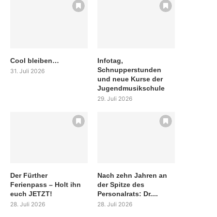
Cool bleiben…
Infotag,
Schnupperstunden
31. Juli 2026
und neue Kurse der
Jugendmusikschule
29. Juli 2026
Der Fürther
Nach zehn Jahren an
Ferienpass – Holt ihn
der Spitze des
euch JETZT!
Personalrats: Dr....
28. Juli 2026
28. Juli 2026