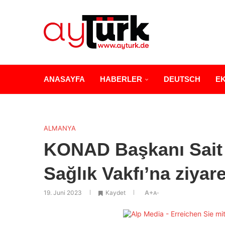
ANASAYFA
HABERLER
DEUTSCH
E
ALMANYA
KONAD Başkanı Sait
Sağlık Vakfı’na ziyare
19. Juni 2023
Kaydet
A+
A-