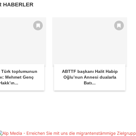
R HABERLER
 Türk toplumunun
ABTTF başkanı Halit Habip
bı: Mehmet Genç
Oğlu’nun Annesi dualarla
Hakk’ın...
Batı...