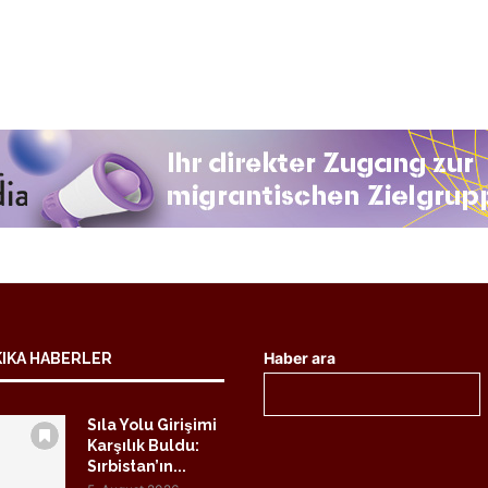
Haber ara
KIKA HABERLER
Sıla Yolu Girişimi
Karşılık Buldu:
Sırbistan’ın...