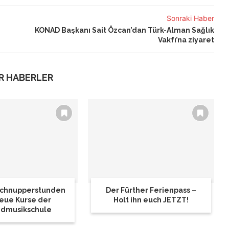
Sonraki Haber
KONAD Başkanı Sait Özcan’dan Türk-Alman Sağlık
Vakfı’na ziyaret
R HABERLER
 Schnupperstunden
Der Fürther Ferienpass –
eue Kurse der
Holt ihn euch JETZT!
dmusikschule