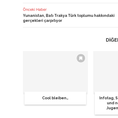
Önceki Haber
Yunanistan, Batı Trakya Türk toplumu hakkındaki
gerçekleri çarpıtıyor
DİĞE
Cool bleiben…
Infotag,
und n
Jugen