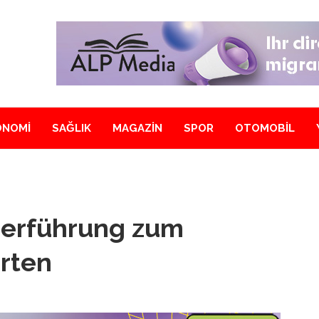
ONOMİ
SAĞLIK
MAGAZİN
SPOR
OTOMOBİL
nderführung zum
arten