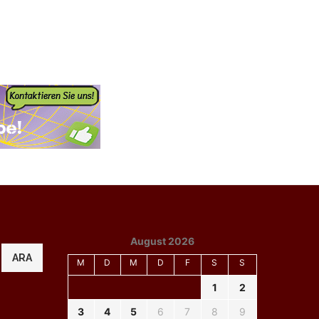
August 2026
ARA
M
D
M
D
F
S
S
1
2
3
4
5
6
7
8
9