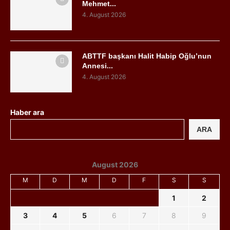
Mehmet...
4. August 2026
ABTTF başkanı Halit Habip Oğlu’nun
Annesi...
4. August 2026
Haber ara
ARA
August 2026
M
D
M
D
F
S
S
1
2
3
4
5
6
7
8
9