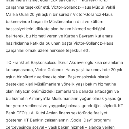
çalışanına teşekkür etti. Victor-Gollancz-Haus Müdür Vekili
Malika Ouali 20 yılı aşkın bir süredir Victor-Gollancz-Haus
bakımevinde başarı ile Müslümanların dini ve kültürel
hassasiyetlerini dikkate alan bakım hizmeti verildiğini
belirterek, bu hizmeti veren ve Kurban Bayramı kutlaması
hazırlıklarına katkıda bulunan başta Victor-Gollancz-Haus
çalışanları olmak üzere herkese teşekkür etti.
TC Frankfurt Başkonsolosu İlknur Akdevelioglu kısa selamlama
konuşmasında, Victor-Gollancz-Haus yaşlı bakımevinde 20 yılı
aşkın bir süredir verilmekte olan, Başkonsolosluk olarak
destekledikleri Müslümanlara yönelik yaşlı bakım hizmetine
olan ihtiyacın önümüzdeki zamanlarda dahada artacağını ve
bu hizmetin Almanya’da Müslümanların yoğun olarak yaşadığı
her yerde verilmesi ve yaygınlaştırılması gerektiğini söyledi. KT
Bank CEO’su A. Kutsi Arslan finans sektöründe faaliyet
gösteren KT Bank’ın çalışanlarının „Social Day“ programı
çerçevesinde sosyal – yaşlı bakım hizmeti – alanda verilen