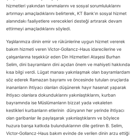
hizmetleri yakından tanımalarını ve sosyal sorumluluklarını
artırmayı amaçladıklarını belirterek, KT Bank’ın sosyal hizmet
alanındakı faaliyetlere verecekleri desteği artırarak devam
ettirmeyi amaçladıklarını söyledi.
Yaşlılarımıza dinin emir ve rükünlerine uygun hizmet vererek
bakım hizmeti veren Victor-Gollancz-Haus idarecilerine ve
çalışanlarına teşekkür eden Din Hizmetleri Ataşesi Burhan
Selim, dini bayramların dini açıdan önem ve mahiyeti hakkında
kısa bilgi verdi. Lügat manası yakınlaşmak olan bayramlardam
söz ederek Ramazan bayramı ve öncesinde tutulan oruçlarda
inananların ihtiyacı olanları düşünerek hayır hasenat yaparak
ihtiyacı olanlara dokunduklarını yakınlaştıklarını, kurban
bayramında ise Müslümanların bizzat yada vekaleten
kestikleri kurbanların etlerinin dünyanın her yerinde ihtiyacı
olan garibanlar ile paylaşarak yakınlaştıklarını ve böylece
huzura barışa katkıda bulunduklarının dile getiren B. Selim,
Victor-Gollancz-Haus bakım evinde de verilen dinin arzu ettiği