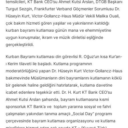
temsilcileri, KT Bank CEO’su Ahmet Kutsi Arslan, DTGB Başkanı
Turgut Sezgin, Frankfurter Verband Göçmenler Sorumlusu Dr.
Hüseyin Kurt, Victor-Gollancz-Haus Müdür Vekili Malika Ouali,
çok bakım hizmeti gören yaşlılar ve yakınlarının katıldığı
kurban bayramı kutlaması günün mana ve ehemmiyetine
uygun konuşmalar, ikram ve müzik dinletisi eşliğinde
gerçekleştirildi.
Kurban Bayramı kutlaması din görevlisi R. Oğuz’un kısa Kur’an-
ı Kerim tilaveti ile başladı. Kutlama programının
moderatörlüğünü yapan Dr. Hüseyin Kurt Victor-Gollancz-Haus
bakımevinde Müslümanların dini bayramlarını kutlamanın köklü
bir gelenek haline geldiğini hatırlatarak, kutlama davetine
icabet edenlere teşekkür etti. Dr. H. Kurt KT Bank CEO’su
Ahmet Kutsi Arslan şahsında, bayram kutlamasına kısmi
sponsorluk KT Bank’a ve toplum yararına sosyal ve fahri
çalışmaları yakından tanıma amaçlı „Social Day“ programı
çerçevesinde bayram kutlaması organizasyonu ve kutlama
misafirlere hizmet eden çok sayıda KT – (Kuveyt-Türk)