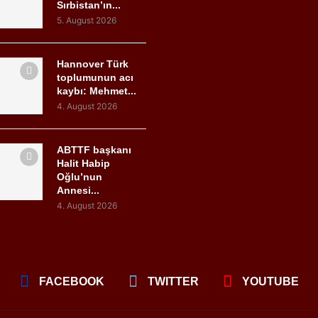
Sırbistan’ın...
5. August 2026
Hannover Türk
toplumunun acı
kaybı: Mehmet...
4. August 2026
ABTTF başkanı
Halit Habip
Oğlu’nun
Annesi...
4. August 2026
FACEBOOK
TWITTER
YOUTUBE