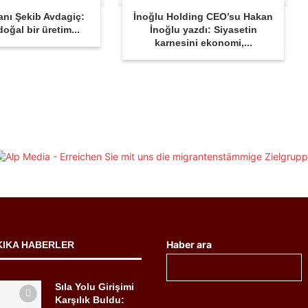
anı Şekib Avdagiç:
İnoğlu Holding CEO’su Hakan
oğal bir üretim...
İnoğlu yazdı: Siyasetin
karnesini ekonomi,...
Haber ara
KIKA HABERLER
Sıla Yolu Girişimi
Karşılık Buldu: