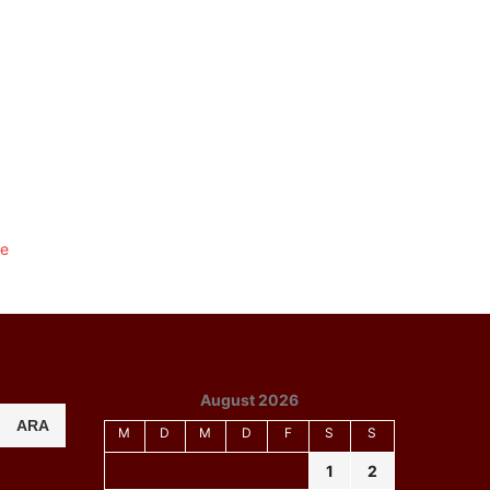
August 2026
ARA
M
D
M
D
F
S
S
1
2