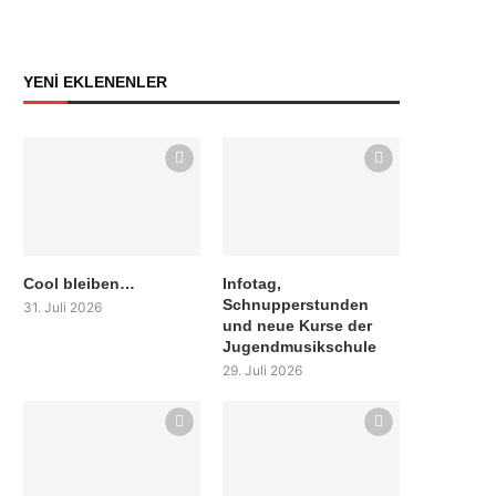
YENİ EKLENENLER
Cool bleiben…
Infotag,
Schnupperstunden
31. Juli 2026
und neue Kurse der
Jugendmusikschule
29. Juli 2026