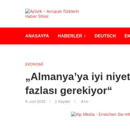
ANASAYFA
HABERLER
DEUTSCH
E
EKONOMİ
„Almanya’ya iyi niye
fazlası gerekiyor“
9. Juni 2025
Kaydet
A+
A-