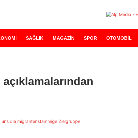
KONOMİ
SAĞLIK
MAGAZİN
SPOR
OTOMOBİL
t açıklamalarından