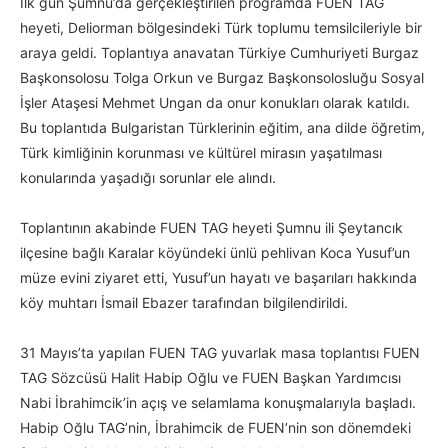
İlk gün Şumnu’da gerçekleştirilen programda FUEN TAG
heyeti, Deliorman bölgesindeki Türk toplumu temsilcileriyle bir
araya geldi. Toplantıya anavatan Türkiye Cumhuriyeti Burgaz
Başkonsolosu Tolga Orkun ve Burgaz Başkonsolosluğu Sosyal
İşler Ataşesi Mehmet Ungan da onur konukları olarak katıldı.
Bu toplantıda Bulgaristan Türklerinin eğitim, ana dilde öğretim,
Türk kimliğinin korunması ve kültürel mirasın yaşatılması
konularında yaşadığı sorunlar ele alındı.
Toplantının akabinde FUEN TAG heyeti Şumnu ili Şeytancık
ilçesine bağlı Karalar köyündeki ünlü pehlivan Koca Yusuf’un
müze evini ziyaret etti, Yusuf’un hayatı ve başarıları hakkında
köy muhtarı İsmail Ebazer tarafından bilgilendirildi.
31 Mayıs’ta yapılan FUEN TAG yuvarlak masa toplantısı FUEN
TAG Sözcüsü Halit Habip Oğlu ve FUEN Başkan Yardımcısı
Nabi İbrahimcik’in açış ve selamlama konuşmalarıyla başladı.
Habip Oğlu TAG’nin, İbrahimcik de FUEN’nin son dönemdeki