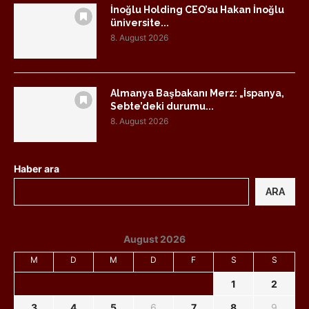
İnoğlu Holding CEO’su Hakan İnoğlu
üniversite...
8. August 2026
Almanya Başbakanı Merz: „İspanya,
Sebte’deki durumu...
8. August 2026
Haber ara
ARA
August 2026
M
D
M
D
F
S
S
1
2
3
4
5
6
7
8
9