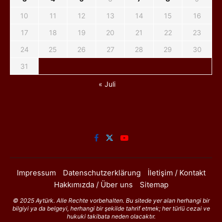
10
11
12
13
14
15
16
17
18
19
20
21
22
23
24
25
26
27
28
29
30
31
« Juli
Impressum
Datenschutzerklärung
İletişim / Kontakt
Hakkımızda / Über uns
Sitemap
© 2025 Aytürk. Alle Rechte vorbehalten. Bu sitede yer alan herhangi bir
bilgiyi ya da belgeyi, herhangi bir şekilde tahrif etmek; her türlü cezai ve
hukuki takibata neden olacaktır.