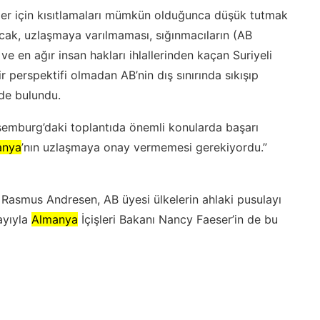
ler için kısıtlamaları mümkün olduğunca düşük tutmak
cak, uzlaşmaya varılmaması, sığınmacıların (AB
e en ağır insan hakları ihlallerinden kaçan Suriyeli
ir perspektifi olmadan AB’nin dış sınırında sıkışıp
nde bulundu.
ksemburg’daki toplantıda önemli konularda başarı
anya
’nın uzlaşmaya onay vermemesi gerekiyordu.”
i Rasmus Andresen, AB üyesi ülkelerin ahlaki pusulayı
ayıyla
Almanya
İçişleri Bakanı Nancy Faeser’in de bu