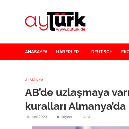
ANASAYFA
HABERLER
DEUTSCH
EK
ALMANYA
AB’de uzlaşmaya varıl
kuralları Almanya’da
14. Juni 2023
Kaydet
A+
A-