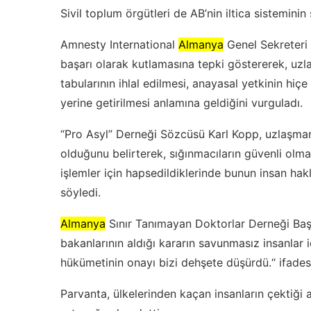
Sivil toplum örgütleri de AB’nin iltica sisteminin s
Amnesty International
Almanya
Genel Sekreteri
başarı olarak kutlamasına tepki göstererek, uzl
tabularının ihlal edilmesi, anayasal yetkinin hiç
yerine getirilmesi anlamına geldiğini vurguladı.
“Pro Asyl” Derneği Sözcüsü Karl Kopp, uzlaşmanı
olduğunu belirterek, sığınmacıların güvenli olma
işlemler için hapsedildiklerinde bunun insan hakl
söyledi.
Almanya
Sınır Tanımayan Doktorlar Derneği Başk
bakanlarının aldığı kararın savunmasız insanlar 
hükümetinin onayı bizi dehşete düşürdü.“ ifadesi
Parvanta, ülkelerinden kaçan insanların çektiği