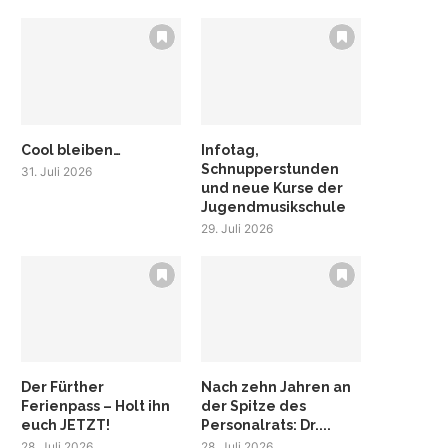
Cool bleiben…
Infotag,
Schnupperstunden
31. Juli 2026
und neue Kurse der
Jugendmusikschule
29. Juli 2026
Der Fürther
Nach zehn Jahren an
Ferienpass – Holt ihn
der Spitze des
euch JETZT!
Personalrats: Dr....
28. Juli 2026
28. Juli 2026