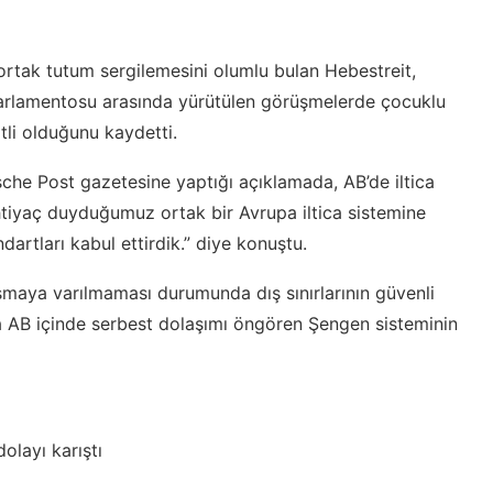
 ortak tutum sergilemesini olumlu bulan Hebestreit,
rlamentosu arasında yürütülen görüşmelerde çocuklu
li olduğunu kaydetti.
sche Post gazetesine yaptığı açıklamada, AB’de iltica
 ihtiyaç duyduğumuz ortak bir Avrupa iltica sistemine
artları kabul ettirdik.” diye konuştu.
şmaya varılmaması durumunda dış sınırlarının güvenli
la AB içinde serbest dolaşımı öngören Şengen sisteminin
olayı karıştı