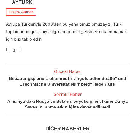
AYTÜRK
Follow Author
Avrupa Türkleriyle 2000’den bu yana omuz omuzayız. Türk
toplumunun gelişimiyle ilgili en güncel gelişmeleri kaçırmamak
için bizi takip edin.
Önceki Haber
Bebauungspläne Lichtenreuth „Ingolstädter Straße“ und
„Technische Universität Nürnberg“ liegen aus
Sonraki Haber
Almanya’daki Rusya ve Belarus büyükelçileri, İkinci Dünya
Savaşı’nı anma etkinliğine davet edilmedi
DİĞER HABERLER