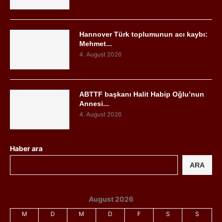
Hannover Türk toplumunun acı kaybı:
Mehmet...
4. August 2026
ABTTF başkanı Halit Habip Oğlu’nun
Annesi...
4. August 2026
Haber ara
ARA
August 2026
M
D
M
D
F
S
S