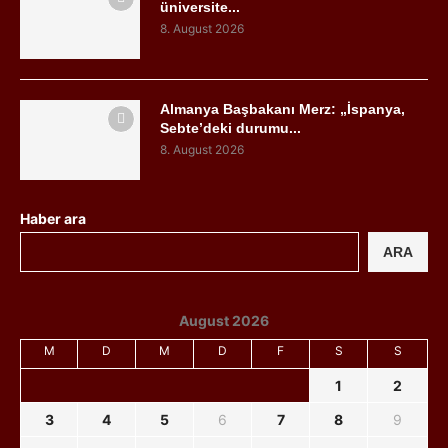
üniversite...
8. August 2026
Almanya Başbakanı Merz: „İspanya,
Sebte’deki durumu...
8. August 2026
Haber ara
ARA
August 2026
M
D
M
D
F
S
S
1
2
3
4
5
6
7
8
9