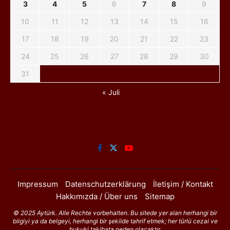
3
4
5
6
7
8
9
10
11
12
13
14
15
16
17
18
19
20
21
22
23
24
25
26
27
28
29
30
31
« Juli
Impressum
Datenschutzerklärung
İletişim / Kontakt
Hakkımızda / Über uns
Sitemap
© 2025 Aytürk. Alle Rechte vorbehalten. Bu sitede yer alan herhangi bir
bilgiyi ya da belgeyi, herhangi bir şekilde tahrif etmek; her türlü cezai ve
hukuki takibata neden olacaktır.