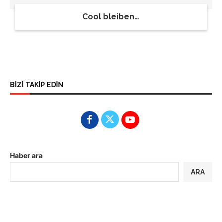
Cool bleiben…
BİZİ TAKİP EDİN
Haber ara
ARA