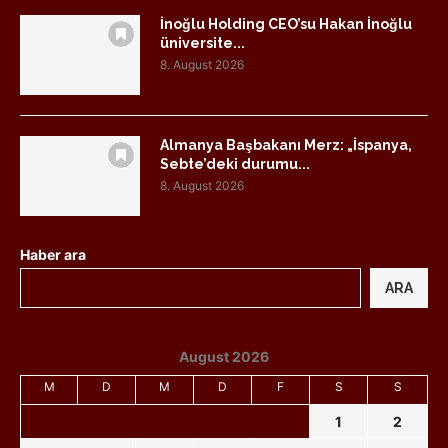
İnoğlu Holding CEO’su Hakan İnoğlu
üniversite...
8. August 2026
Almanya Başbakanı Merz: „İspanya,
Sebte’deki durumu...
8. August 2026
Haber ara
ARA
August 2026
M
D
M
D
F
S
S
1
2