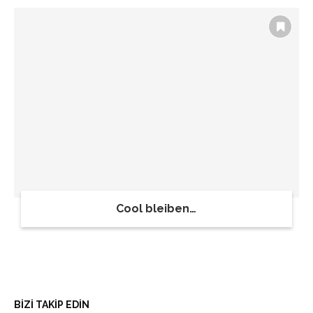
Cool bleiben…
BİZİ TAKİP EDİN