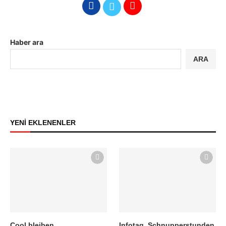
Haber ara
ARA
YENİ EKLENENLER
Cool bleiben…
Infotag, Schnupperstunden