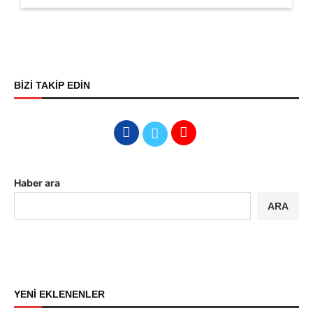
BİZİ TAKİP EDİN
Haber ara
ARA
YENİ EKLENENLER