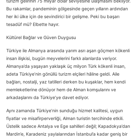
turizm gelirinin 75 milyar dolar seviyesine ulaşmasını bekliyor.
Bu rakamlar, pandeminin gölgesinde geçen yılların ardından
her iki ülke için de sevindirici bir gelişme. Peki bu başarı
tesadüf mü? Elbette hayır.
Kültürel Bağlar ve Güven Duygusu
Türkiye ile Almanya arasında yarım asrı aşan göçmen kökenli
insan ilişkisi, bugün meyvelerini farklı alanlarda veriyor.
Almanya’da yaşayan yaklaşık üç milyon Türk kökenli insan,
adeta Türkiye’nin gönüllü turizm elçileri hâline geldi. Aile
bağları, nostalji, yaz tatilleri derken bu kuşaklar, hem kendi
memleketlerine dönüyor hem de Alman komşularını ve
arkadaşlarını da Türkiye’ye davet ediyor.
Aynı zamanda Türkiye’nin sunduğu hizmet kalitesi, uygun
fiyatlar ve misafirperverliği, Alman turistin tercihinde etkili.
Üstelik sadece Antalya ve Ege sahilleri değil; Kapadokya’dan
Mardin’e, Karadeniz yaylalarından İstanbul’a kadar geniş bir