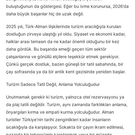
buluştuğunun da göstergesi. Eğer bu ivme korunursa, 2026’da
daha büyük başarılar hiç de uzak değil.
2025 yılı, Türk-Alman ilişkilerinde turizm aracılığıyla kurulan
dostluğun zirveye ulaştığı yıl oldu. Siyaset ve ekonomi kadar,
halklar arası temasın da ne kadar önemli olduğunu bir kez
daha gördük. Bu başarıda emeği geçen tüm sektör
çalışanlarına ve gönüllü elçilere teşekkür etmek gerekiyor.
Çünkü gerçek dostluk, bazen güneşli bir tatil sabahında, bir
çay sofrasında ya da bir antik kent gezisinde yeniden başlar.
Turizm Sadece Tatil Değil, Anlama Yolculuğudur
Unutmamak gerekir ki turizm, yalnızca otel rezervasyonu ya
da plaj tatili değildir. Turizm, aynı zamanda farklılıkları anlama,
önyargıları kırma ve empati kurma yolculuğudur. Alman
turistler Türkiye’nin tarihi zenginlikleri kadar insanların
sıcaklığıyla da karşılaşıyor. Sokakta bir çayın ikram edilmesi,
pazarda bir tebessümle karşılanmak veya bir müzede