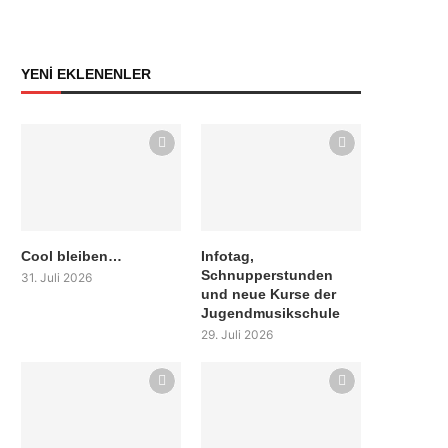
YENİ EKLENENLER
Cool bleiben…
Infotag,
Schnupperstunden
31. Juli 2026
und neue Kurse der
Jugendmusikschule
29. Juli 2026