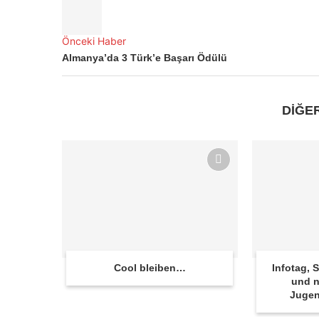
Önceki Haber
Almanya’da 3 Türk’e Başarı Ödülü
DİĞE
Cool bleiben…
Infotag,
und n
Juge