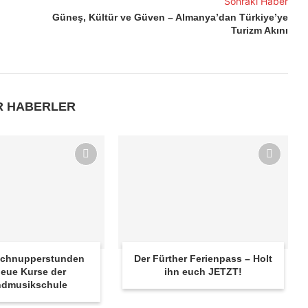
Sonraki Haber
Güneş, Kültür ve Güven – Almanya’dan Türkiye’ye
Turizm Akını
R HABERLER
 Schnupperstunden
Der Fürther Ferienpass – Holt
eue Kurse der
ihn euch JETZT!
ndmusikschule